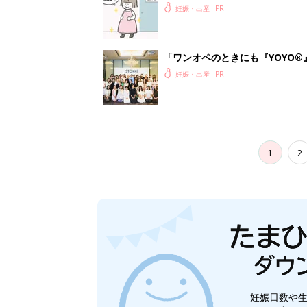
妊娠・出産
「ワンオペのときにも『YOYO®
会に登場。「YOYO®」を愛用し
妊娠・出産
1
2
妊娠日数や