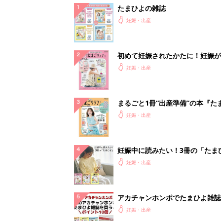
たまひよの雑誌
妊娠・出産
初めて妊娠されたかたに！妊娠が
ったら最初に読む本『初めてのた
妊娠・出産
クラブ 夏号』
まるごと1冊“出産準備”の本『た
クラブ 夏号』〈スペシャル大特
妊娠・出産
夫婦で予習する 出産の教科書
妊娠中に読みたい！3冊の「たま
よ」
妊娠・出産
アカチャンホンポでたまひよ雑誌
うとポイント10倍【期間限定】
妊娠・出産