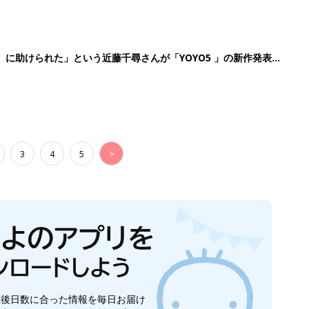
』に助けられた」という近藤千尋さんが「YOYO5 」の新作発表
続けている魅力とは!?
3
4
5
>
生後日数に合った情報を毎日お届け