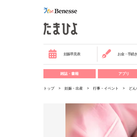
妊娠早見表
お金・手続
雑誌・書籍
アプリ
トップ
妊娠・出産
行事・イベント
どん