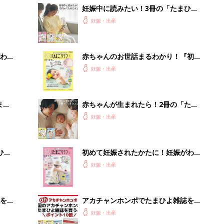
妊娠中に読みたい！3冊の「たまひ
よ」
妊娠・出産
わか
赤ちゃんのお世話まるわかり！『初め
まご
てのひよこクラブ 夏号』〈巻頭大特
妊娠・出産
集〉初めての授乳がうまくいく！ お
っぱい・ミルクの基本と夏のトラブル
解決テク
まご
赤ちゃんが生まれたら！2冊の「たま
集〉
ひよ」
妊娠・出産
ひ
初めて妊娠されたかたに！妊娠がわか
ったら最初に読む本『初めてのたまご
妊娠・出産
クラブ 夏号』
を買
アカチャンホンポでたまひよ雑誌を買
うとポイント10倍【期間限定】
妊娠・出産