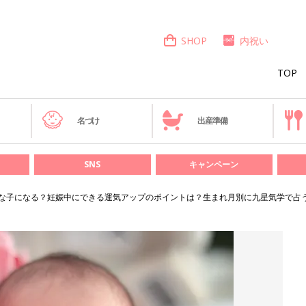
SHOP
内祝い
TOP
き
名づけ
出産準備
SNS
キャンペーン
な子になる？妊娠中にできる運気アップのポイントは？生まれ月別に九星気学で占う