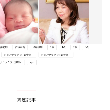
妊娠初期
妊娠中期
妊娠後期
0歳
1歳
2歳
3歳
たまごクラブ（妊娠中期）
たまごクラブ（妊娠後期）
よこクラブ（後期）
app
関連記事