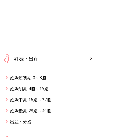
妊娠・出産
妊娠超初期 0～3週
妊娠初期 4週～15週
妊娠中期 16週～27週
妊娠後期 28週～40週
出産・分娩