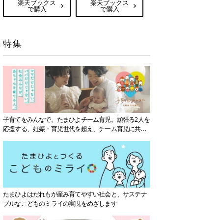
楽天ブックス
楽天ブックス
で購入
で購入
特集
子育てをみんなで。たまひよチーム育児。頑張る2人を
応援する、妊娠・育児世代を超え、チーム育児に共感
する社会を目指していきます。
たまひよはだれもが産み育てやすい社会と、サステナ
ブルなこどものミライの実現をめざします