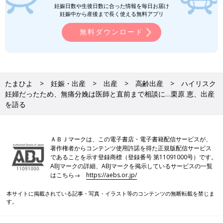
妊娠日数や生後日数に合った情報を毎日お届け
妊娠中から産後まで長く使える無料アプリ
無料ダウンロード
たまひよ
妊娠・出産
出産
高齢出産
ハイリスク
妊婦だったため、無痛分娩は医師と直前まで相談に…栗原 恵、出産
を語る
ＡＢＪマークは、この電子書店・電子書籍配信サービスが、
著作権者からコンテンツ使用許諾を得た正規版配信サービス
であることを示す登録商標（登録番号 第11091000号）です。
ABJマークの詳細、ABJマークを掲示しているサービスの一覧
はこちら→
https://aebs.or.jp/
本サイトに掲載されている記事・写真・イラスト等のコンテンツの無断転載を禁じま
す。