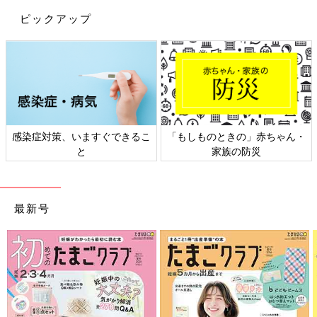
ピックアップ
日本外来小児科学会リーフレッ
六星占術 細木かおりさんの人生
ト検討会
相談
最新号