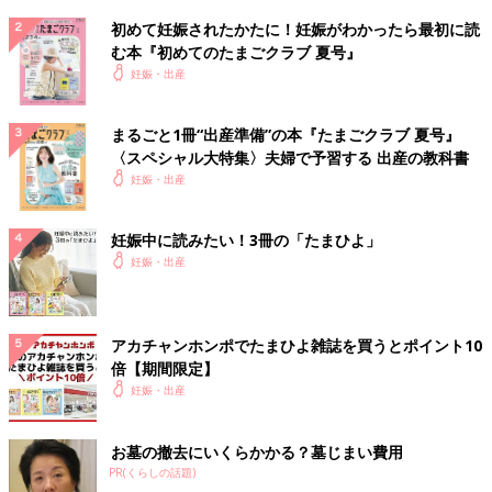
初めて妊娠されたかたに！妊娠がわかったら最初に読
む本『初めてのたまごクラブ 夏号』
妊娠・出産
まるごと1冊“出産準備”の本『たまごクラブ 夏号』
〈スペシャル大特集〉夫婦で予習する 出産の教科書
妊娠・出産
妊娠中に読みたい！3冊の「たまひよ」
妊娠・出産
アカチャンホンポでたまひよ雑誌を買うとポイント10
倍【期間限定】
妊娠・出産
お墓の撤去にいくらかかる？墓じまい費用
PR(くらしの話題)