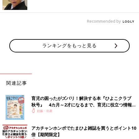
Recommended by
ランキングをもっと見る
関連記事
育児の困ったがズバリ！解決する本『ひよこクラブ
秋号』 4カ月～2才になるまで、育児に役立つ情報が
いっぱい！
妊娠・出産
アカチャンホンポでたまひよ雑誌を買うとポイント10
倍【期間限定】