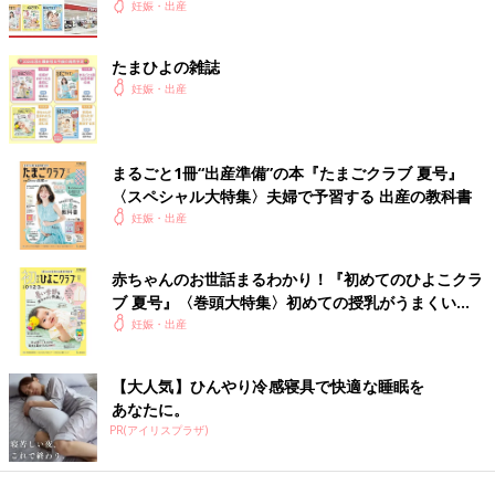
妊娠・出産
たまひよの雑誌
妊娠・出産
まるごと1冊“出産準備”の本『たまごクラブ 夏号』
〈スペシャル大特集〉夫婦で予習する 出産の教科書
妊娠・出産
赤ちゃんのお世話まるわかり！『初めてのひよこクラ
ブ 夏号』〈巻頭大特集〉初めての授乳がうまくい
く！ おっぱい・ミルクの基本と夏のトラブル 解決テ
妊娠・出産
ク
【大人気】ひんやり冷感寝具で快適な睡眠を
あなたに。
PR(アイリスプラザ)