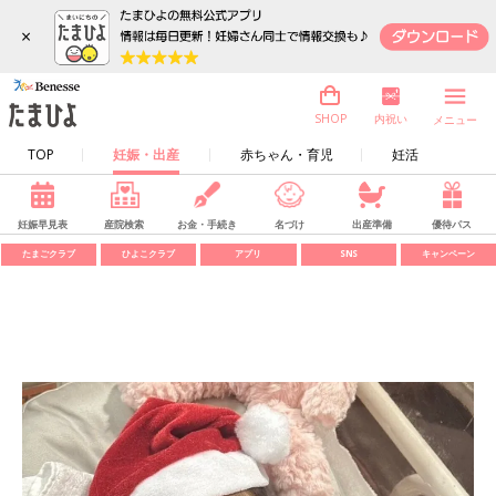
×
内祝い
SHOP
メニュー
TOP
妊娠・出産
赤ちゃん・育児
妊活
妊娠早見表
産院検索
お金・手続き
名づけ
出産準備
優待パス
たまごクラブ
ひよこクラブ
アプリ
SNS
キャンペーン