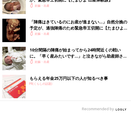
妊娠・出産
「陣痛はきているのにお産が進まない…」自然分娩の
予定が、過強陣痛のため緊急帝王切開に【たまひよ
出産体験談】
妊娠・出産
10分間隔の陣痛が始まってから24時間近くの戦い
に。「早く産みたいです…」と泣きながら助産師さん
に訴える【たまひよ 出産体験談】
妊娠・出産
もらえる年金25万円以下の人が知るべき事
PR(くらしの話題)
Recommended by