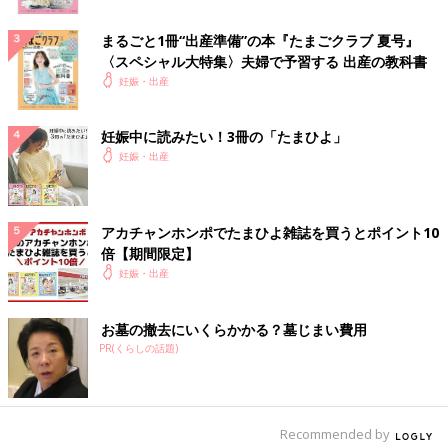
まるごと1冊“出産準備”の本『たまごクラブ 夏号』
〈スペシャル大特集〉夫婦で予習する 出産の教科書
妊娠・出産
妊娠中に読みたい！3冊の「たまひよ」
妊娠・出産
アカチャンホンポでたまひよ雑誌を買うとポイント10
倍【期間限定】
妊娠・出産
お墓の撤去にいくらかかる？墓じまい費用
PR(くらしの話題)
Recommended by