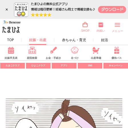
×
内祝い
SHOP
メニュー
TOP
妊娠・出産
赤ちゃん・育児
妊活
妊娠早見表
産院検索
お金・手続き
名づけ
出産準備
優待パス
たまごクラブ
ひよこクラブ
アプリ
SNS
キャンペーン