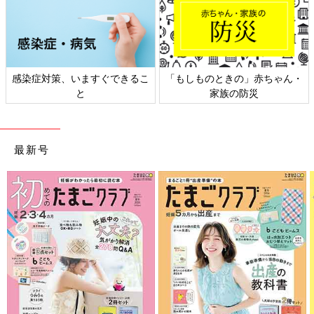
・
日本外来小児科学会リーフレッ
六星占術 細木かおりさんの人生
ト検討会
相談
最新号