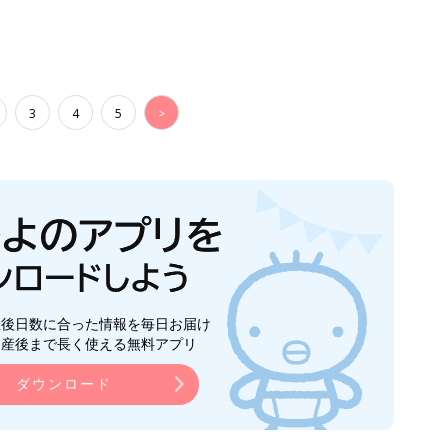
3
4
5
>
生後日数に合った情報を毎日お届け
ら産後まで長く使える無料アプリ
ダウンロード