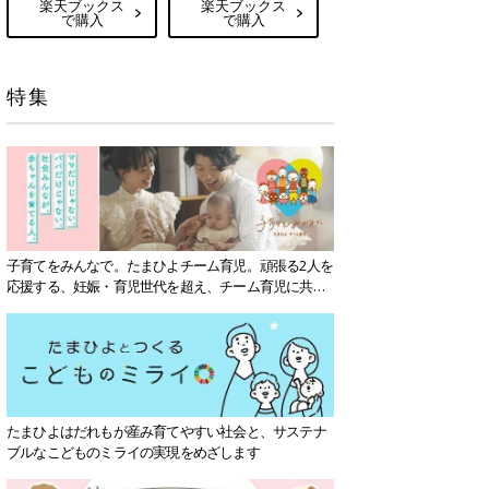
楽天ブックス
楽天ブックス
で購入
で購入
特集
子育てをみんなで。たまひよチーム育児。頑張る2人を
応援する、妊娠・育児世代を超え、チーム育児に共感
する社会を目指していきます。
たまひよはだれもが産み育てやすい社会と、サステナ
ブルなこどものミライの実現をめざします