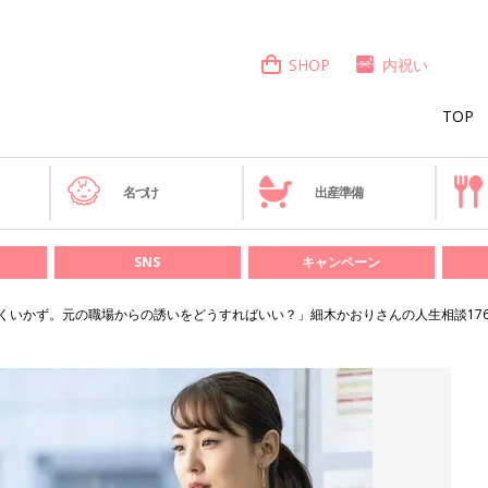
SHOP
内祝い
TOP
き
名づけ
出産準備
SNS
キャンペーン
くいかず。元の職場からの誘いをどうすればいい？」細木かおりさんの人生相談17