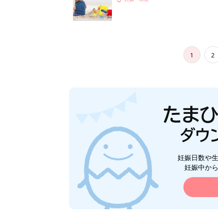
1
2
妊娠日数や
妊娠中か