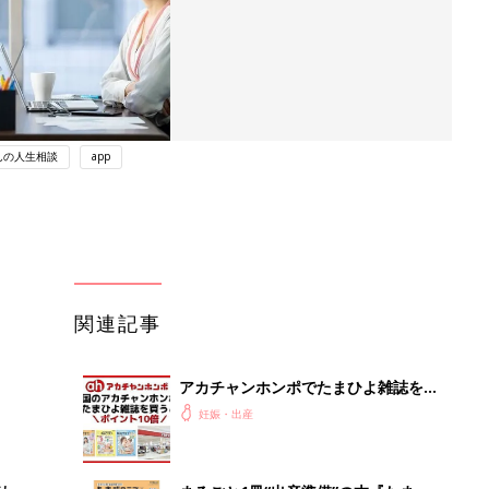
んの人生相談
app
関連記事
アカチャンホンポでたまひよ雑誌を買
うとポイント10倍【期間限定】
妊娠・出産