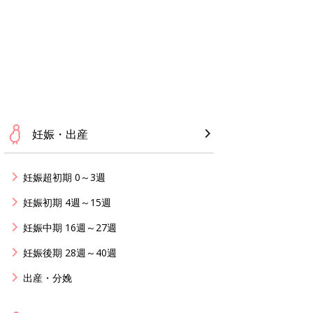
妊娠・出産
妊娠超初期 0～3週
妊娠初期 4週～15週
妊娠中期 16週～27週
妊娠後期 28週～40週
出産・分娩