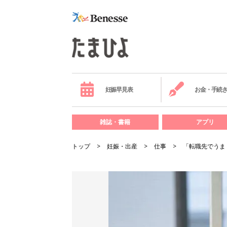
妊娠早見表
お金・手続
雑誌・書籍
アプリ
トップ
妊娠・出産
仕事
「転職先でうま