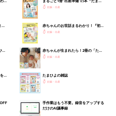
わか
まるごと1冊“出産準備”の本『たまご
まご
クラブ 夏号』〈スペシャル大特集〉
妊娠・出産
夫婦で予習する 出産の教科書
まご
赤ちゃんのお世話まるわかり！『初め
集〉
てのひよこクラブ 夏号』〈巻頭大特
妊娠・出産
集〉初めての授乳がうまくいく！ お
っぱい・ミルクの基本と夏のトラブル
解決テク
ひ
赤ちゃんが生まれたら！2冊の「たま
ひよ」
妊娠・出産
を買
たまひよの雑誌
妊娠・出産
OFF
手作業はもう不要。録音をアップする
だけのAI議事録