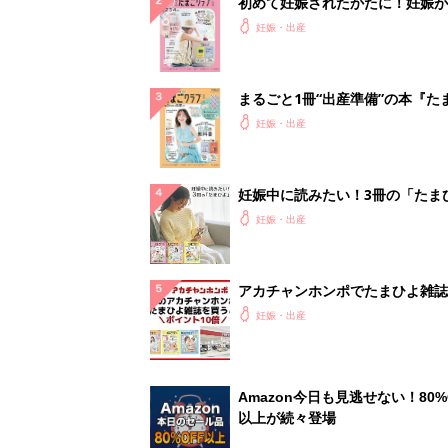
初めて妊娠されたかたに！妊娠が
ったら最初に読む本『初めてのた
妊娠・出産
クラブ 夏号』
まるごと1冊“出産準備”の本『た
クラブ 夏号』〈スペシャル大特
妊娠・出産
夫婦で予習する 出産の教科書
妊娠中に読みたい！3冊の「たま
よ」
妊娠・出産
アカチャンホンポでたまひよ雑誌
うとポイント10倍【期間限定】
妊娠・出産
Amazon今日も見逃せない！80%
以上が続々登場