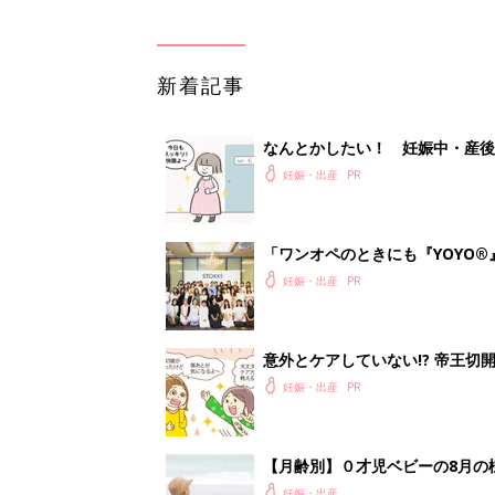
新着記事
なんとかしたい！ 妊娠中・産
妊娠・出産
「ワンオペのときにも『YOYO®
会に登場。「YOYO®」を愛用し
妊娠・出産
意外とケアしていない!? 帝王
妊娠・出産
【月齢別】０才児ベビーの8月の
妊娠・出産