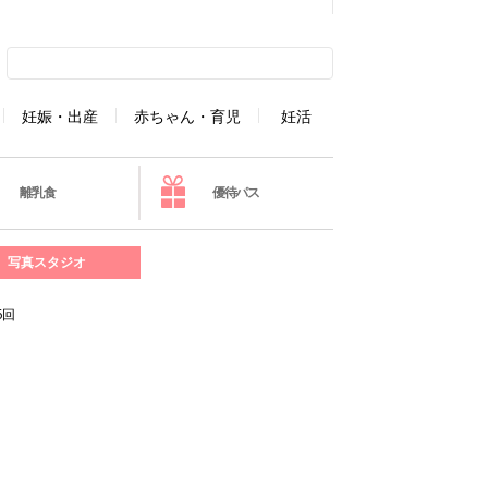
妊娠・出産
赤ちゃん・育児
妊活
離乳食
優待パス
写真スタジオ
6回