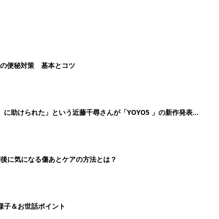
後の便秘対策 基本とコツ
』に助けられた」という近藤千尋さんが「YOYO5 」の新作発表
続けている魅力とは!?
切開後に気になる傷あとケアの方法とは？
様子＆お世話ポイント