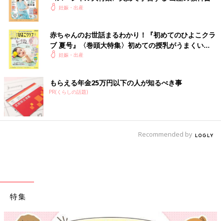
妊娠・出産
赤ちゃんのお世話まるわかり！『初めてのひよこクラ
ブ 夏号』〈巻頭大特集〉初めての授乳がうまくい
く！ おっぱい・ミルクの基本と夏のトラブル 解決テ
妊娠・出産
ク
もらえる年金25万円以下の人が知るべき事
PR(くらしの話題)
Recommended by
特集