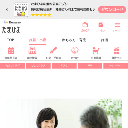
×
内祝い
SHOP
メニュー
TOP
妊娠・出産
赤ちゃん・育児
妊活
妊娠早見表
産院検索
お金・手続き
名づけ
出産準備
優待パス
たまごクラブ
ひよこクラブ
アプリ
SNS
キャンペーン