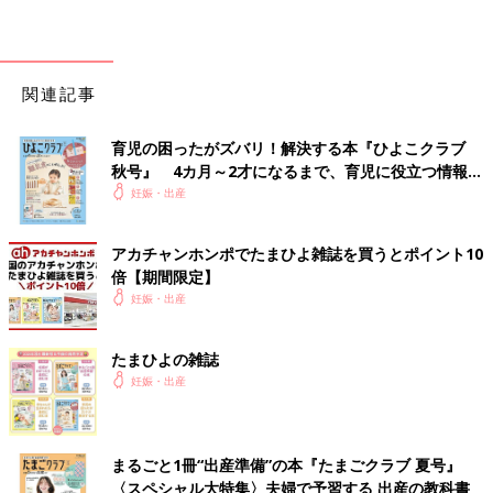
関連記事
育児の困ったがズバリ！解決する本『ひよこクラブ
秋号』 4カ月～2才になるまで、育児に役立つ情報が
いっぱい！
妊娠・出産
アカチャンホンポでたまひよ雑誌を買うとポイント10
倍【期間限定】
妊娠・出産
たまひよの雑誌
妊娠・出産
まるごと1冊“出産準備”の本『たまごクラブ 夏号』
〈スペシャル大特集〉夫婦で予習する 出産の教科書