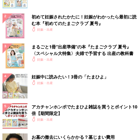
初めて妊娠されたかたに！妊娠がわかったら最初に読
む本『初めてのたまごクラブ 夏号』
妊娠・出産
まるごと1冊“出産準備”の本『たまごクラブ 夏号』
〈スペシャル大特集〉夫婦で予習する 出産の教科書
妊娠・出産
妊娠中に読みたい！3冊の「たまひよ」
妊娠・出産
アカチャンホンポでたまひよ雑誌を買うとポイント10
倍【期間限定】
妊娠・出産
お墓の撤去にいくらかかる？墓じまい費用