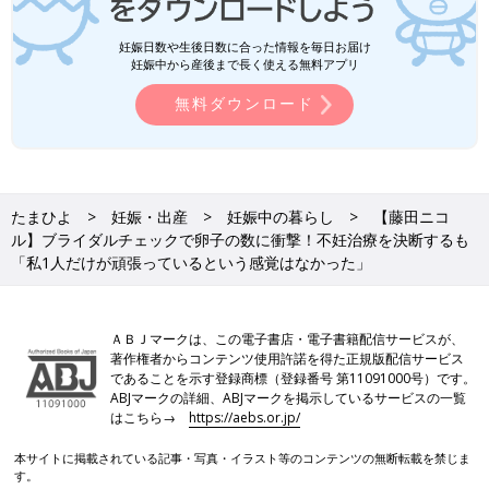
妊娠日数や生後日数に合った情報を毎日お届け
妊娠中から産後まで長く使える無料アプリ
無料ダウンロード
たまひよ
妊娠・出産
妊娠中の暮らし
【藤田ニコ
ル】ブライダルチェックで卵子の数に衝撃！不妊治療を決断するも
「私1人だけが頑張っているという感覚はなかった」
ＡＢＪマークは、この電子書店・電子書籍配信サービスが、
著作権者からコンテンツ使用許諾を得た正規版配信サービス
であることを示す登録商標（登録番号 第11091000号）です。
ABJマークの詳細、ABJマークを掲示しているサービスの一覧
はこちら→
https://aebs.or.jp/
本サイトに掲載されている記事・写真・イラスト等のコンテンツの無断転載を禁じま
す。