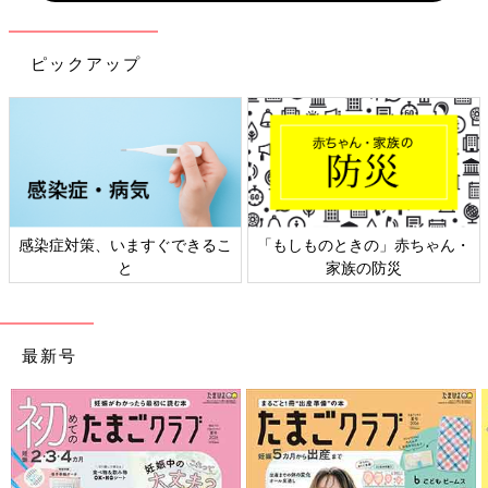
ピックアップ
ん・
日本外来小児科学会リーフレッ
六星占術 細木かおりさんの人
ト検討会
相談
最新号