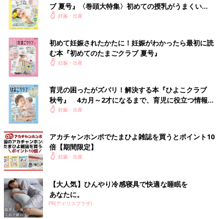
ブ 夏号』〈巻頭大特集〉初めての授乳がうまくい
く！ おっぱい・ミルクの基本と夏のトラブル 解決テ
妊娠・出産
ク
初めて妊娠されたかたに！妊娠がわかったら最初に読
む本『初めてのたまごクラブ 夏号』
妊娠・出産
育児の困ったがズバリ！解決する本『ひよこクラブ
秋号』 4カ月～2才になるまで、育児に役立つ情報が
いっぱい！
妊娠・出産
アカチャンホンポでたまひよ雑誌を買うとポイント10
倍【期間限定】
妊娠・出産
【大人気】ひんやり冷感寝具で快適な睡眠を
あなたに。
PR(アイリスプラザ)