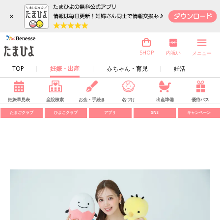
×
内祝い
SHOP
メニュー
TOP
妊娠・出産
赤ちゃん・育児
妊活
妊娠早見表
産院検索
お金・手続き
名づけ
出産準備
優待パス
たまごクラブ
ひよこクラブ
アプリ
SNS
キャンペーン