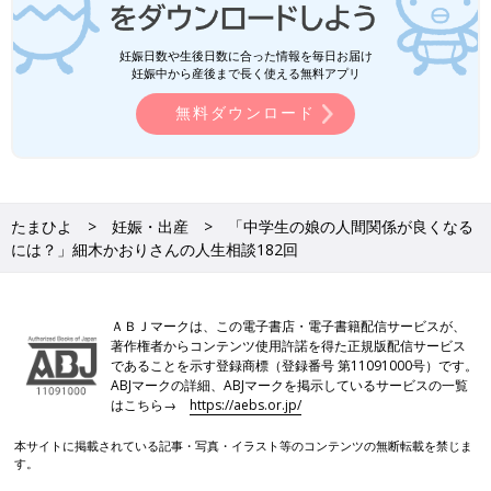
妊娠日数や生後日数に合った情報を毎日お届け
妊娠中から産後まで長く使える無料アプリ
無料ダウンロード
たまひよ
妊娠・出産
「中学生の娘の人間関係が良くなる
には？」細木かおりさんの人生相談182回
ＡＢＪマークは、この電子書店・電子書籍配信サービスが、
著作権者からコンテンツ使用許諾を得た正規版配信サービス
であることを示す登録商標（登録番号 第11091000号）です。
ABJマークの詳細、ABJマークを掲示しているサービスの一覧
はこちら→
https://aebs.or.jp/
本サイトに掲載されている記事・写真・イラスト等のコンテンツの無断転載を禁じま
す。