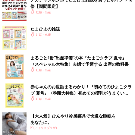
倍【期間限定】
妊娠・出産
たまひよの雑誌
妊娠・出産
まるごと1冊“出産準備”の本『たまごクラブ 夏号』
〈スペシャル大特集〉夫婦で予習する 出産の教科書
妊娠・出産
赤ちゃんのお世話まるわかり！『初めてのひよこクラ
ブ 夏号』〈巻頭大特集〉初めての授乳がうまくい
く！ おっぱい・ミルクの基本と夏のトラブル 解決テ
妊娠・出産
ク
【大人気】ひんやり冷感寝具で快適な睡眠を
あなたに。
PR(アイリスプラザ)