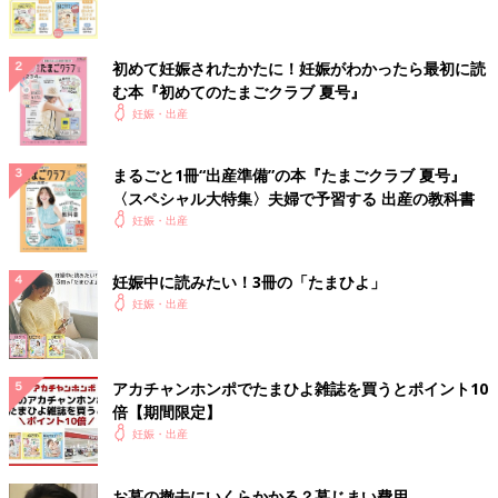
初めて妊娠されたかたに！妊娠がわかったら最初に読
む本『初めてのたまごクラブ 夏号』
妊娠・出産
まるごと1冊“出産準備”の本『たまごクラブ 夏号』
〈スペシャル大特集〉夫婦で予習する 出産の教科書
妊娠・出産
妊娠中に読みたい！3冊の「たまひよ」
妊娠・出産
アカチャンホンポでたまひよ雑誌を買うとポイント10
倍【期間限定】
妊娠・出産
お墓の撤去にいくらかかる？墓じまい費用