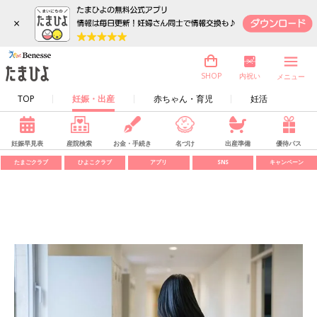
×
内祝い
SHOP
メニュー
TOP
妊娠・出産
赤ちゃん・育児
妊活
妊娠早見表
産院検索
お金・手続き
名づけ
出産準備
優待パス
たまごクラブ
ひよこクラブ
アプリ
SNS
キャンペーン