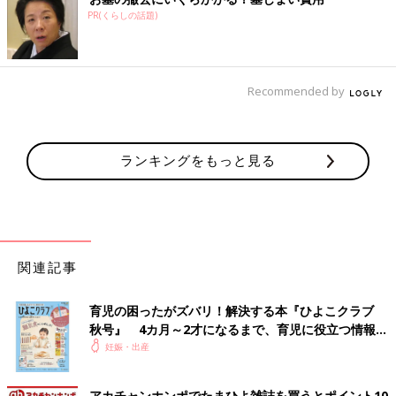
PR(くらしの話題)
Recommended by
ランキングをもっと見る
関連記事
育児の困ったがズバリ！解決する本『ひよこクラブ
秋号』 4カ月～2才になるまで、育児に役立つ情報が
いっぱい！
妊娠・出産
アカチャンホンポでたまひよ雑誌を買うとポイント10