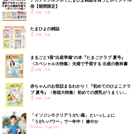
倍【期間限定】
妊娠・出産
たまひよの雑誌
妊娠・出産
まるごと1冊“出産準備”の本『たまごクラブ 夏号』
〈スペシャル大特集〉夫婦で予習する 出産の教科書
妊娠・出産
赤ちゃんのお世話まるわかり！『初めてのひよこクラ
ブ 夏号』〈巻頭大特集〉初めての授乳がうまくい
く！ おっぱい・ミルクの基本と夏のトラブル 解決テ
妊娠・出産
ク
「イソジン®クリアうがい薬」といっしょに
「うがいパワー」で一年中！ 健やか
PR(iNova｜Hugkum)