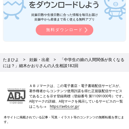
妊娠日数や生後日数に合った情報を毎日お届け
妊娠中から産後まで長く使える無料アプリ
無料ダウンロード
たまひよ
妊娠・出産
「中学生の娘の人間関係が良くなる
には？」細木かおりさんの人生相談182回
ＡＢＪマークは、この電子書店・電子書籍配信サービスが、
著作権者からコンテンツ使用許諾を得た正規版配信サービス
であることを示す登録商標（登録番号 第11091000号）です。
ABJマークの詳細、ABJマークを掲示しているサービスの一覧
はこちら→
https://aebs.or.jp/
本サイトに掲載されている記事・写真・イラスト等のコンテンツの無断転載を禁じま
す。