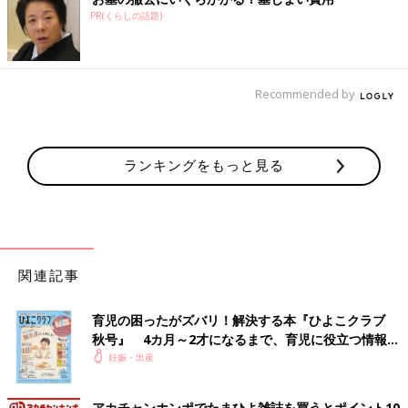
PR(くらしの話題)
Recommended by
ランキングをもっと見る
関連記事
育児の困ったがズバリ！解決する本『ひよこクラブ
秋号』 4カ月～2才になるまで、育児に役立つ情報が
いっぱい！
妊娠・出産
アカチャンホンポでたまひよ雑誌を買うとポイント10