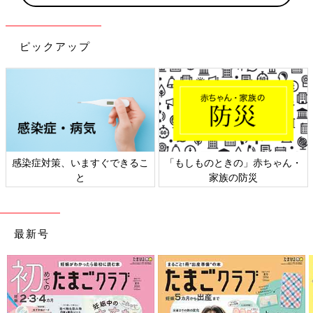
ピックアップ
染症対策、いますぐできるこ
「もしものときの」赤ちゃん・
日本
と
家族の防災
最新号