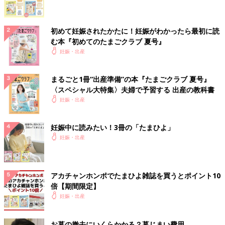
初めて妊娠されたかたに！妊娠がわかったら最初に読
む本『初めてのたまごクラブ 夏号』
妊娠・出産
まるごと1冊“出産準備”の本『たまごクラブ 夏号』
〈スペシャル大特集〉夫婦で予習する 出産の教科書
妊娠・出産
妊娠中に読みたい！3冊の「たまひよ」
妊娠・出産
アカチャンホンポでたまひよ雑誌を買うとポイント10
倍【期間限定】
妊娠・出産
お墓の撤去にいくらかかる？墓じまい費用