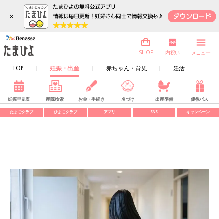
×
内祝い
SHOP
メニュー
TOP
妊娠・出産
赤ちゃん・育児
妊活
妊娠早見表
産院検索
お金・手続き
名づけ
出産準備
優待パス
たまごクラブ
ひよこクラブ
アプリ
SNS
キャンペーン