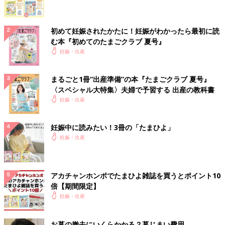
初めて妊娠されたかたに！妊娠がわかったら最初に読
む本『初めてのたまごクラブ 夏号』
妊娠・出産
まるごと1冊“出産準備”の本『たまごクラブ 夏号』
〈スペシャル大特集〉夫婦で予習する 出産の教科書
妊娠・出産
妊娠中に読みたい！3冊の「たまひよ」
妊娠・出産
アカチャンホンポでたまひよ雑誌を買うとポイント10
倍【期間限定】
妊娠・出産
お墓の撤去にいくらかかる？墓じまい費用