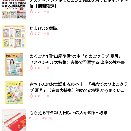
倍【期間限定】
妊娠・出産
たまひよの雑誌
妊娠・出産
まるごと1冊“出産準備”の本『たまごクラブ 夏号』
〈スペシャル大特集〉夫婦で予習する 出産の教科書
妊娠・出産
赤ちゃんのお世話まるわかり！『初めてのひよこクラ
ブ 夏号』〈巻頭大特集〉初めての授乳がうまくい
く！ おっぱい・ミルクの基本と夏のトラブル 解決テ
妊娠・出産
ク
もらえる年金25万円以下の人が知るべき事
PR(くらしの話題)