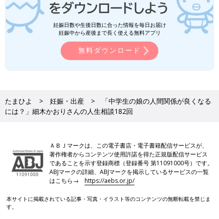
妊娠日数や生後日数に合った情報を毎日お届け
妊娠中から産後まで長く使える無料アプリ
無料ダウンロード
たまひよ
妊娠・出産
「中学生の娘の人間関係が良くなる
には？」細木かおりさんの人生相談182回
ＡＢＪマークは、この電子書店・電子書籍配信サービスが、
著作権者からコンテンツ使用許諾を得た正規版配信サービス
であることを示す登録商標（登録番号 第11091000号）です。
ABJマークの詳細、ABJマークを掲示しているサービスの一覧
はこちら→
https://aebs.or.jp/
本サイトに掲載されている記事・写真・イラスト等のコンテンツの無断転載を禁じま
す。