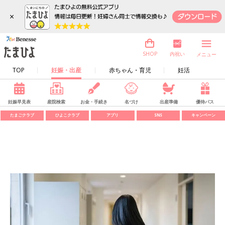
×
内祝い
SHOP
メニュー
TOP
妊娠・出産
赤ちゃん・育児
妊活
妊娠早見表
産院検索
お金・手続き
名づけ
出産準備
優待パス
たまごクラブ
ひよこクラブ
アプリ
SNS
キャンペーン