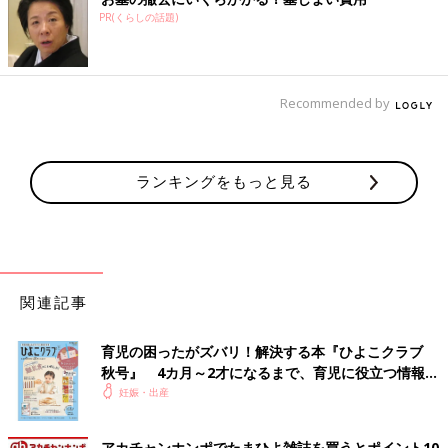
PR(くらしの話題)
Recommended by
ランキングをもっと見る
関連記事
育児の困ったがズバリ！解決する本『ひよこクラブ
秋号』 4カ月～2才になるまで、育児に役立つ情報が
いっぱい！
妊娠・出産
アカチャンホンポでたまひよ雑誌を買うとポイント10