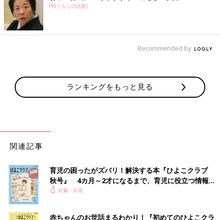
PR(くらしの話題)
Recommended by
ランキングをもっと見る
関連記事
育児の困ったがズバリ！解決する本『ひよこクラブ
秋号』 4カ月～2才になるまで、育児に役立つ情報が
いっぱい！
妊娠・出産
赤ちゃんのお世話まるわかり！『初めてのひよこクラ