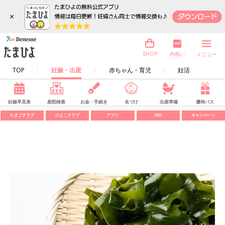
×
内祝い
SHOP
メニュー
TOP
妊娠・出産
赤ちゃん・育児
妊活
妊娠早見表
産院検索
お金・手続き
名づけ
出産準備
優待パス
たまごクラブ
ひよこクラブ
アプリ
SNS
キャンペーン