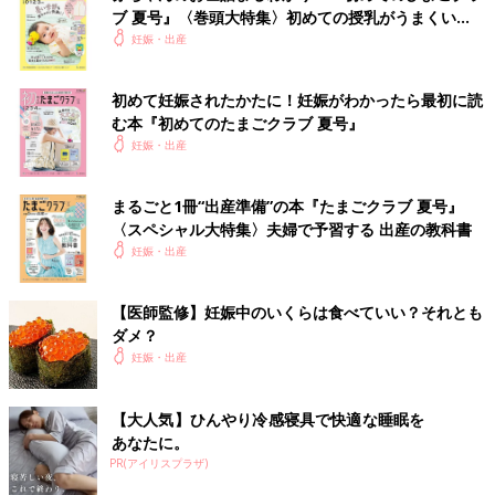
ブ 夏号』〈巻頭大特集〉初めての授乳がうまくい
く！ おっぱい・ミルクの基本と夏のトラブル 解決テ
妊娠・出産
ク
初めて妊娠されたかたに！妊娠がわかったら最初に読
む本『初めてのたまごクラブ 夏号』
妊娠・出産
まるごと1冊“出産準備”の本『たまごクラブ 夏号』
〈スペシャル大特集〉夫婦で予習する 出産の教科書
妊娠・出産
【医師監修】妊娠中のいくらは食べていい？それとも
ダメ？
妊娠・出産
【大人気】ひんやり冷感寝具で快適な睡眠を
あなたに。
PR(アイリスプラザ)