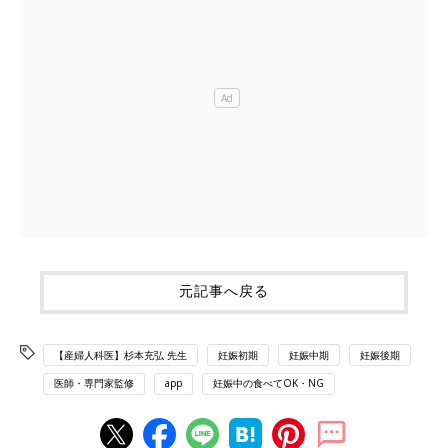
元記事へ戻る
【産婦人科医】杉本充弘 先生
妊娠初期
妊娠中期
妊娠後期
医師・専門家監修
app
妊娠中の食べてOK・NG