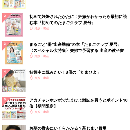
初めて妊娠されたかたに！妊娠がわかったら最初に読
む本『初めてのたまごクラブ 夏号』
妊娠・出産
まるごと1冊“出産準備”の本『たまごクラブ 夏号』
〈スペシャル大特集〉夫婦で予習する 出産の教科書
妊娠・出産
妊娠中に読みたい！3冊の「たまひよ」
妊娠・出産
アカチャンホンポでたまひよ雑誌を買うとポイント10
倍【期間限定】
妊娠・出産
お墓の撤去にいくらかかる？墓じまい費用