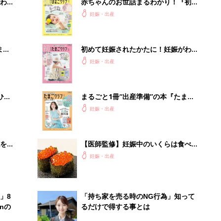
わか
赤ちゃんのお世話まるわかり！『初め
まご
てのひよこクラブ 夏号』〈巻頭大特
妊娠・出産
集〉初めての授乳がうまくいく！ お
っぱい・ミルクの基本と夏のトラブル
解決テク
まご
初めて妊娠されたかたに！妊娠がわか
集〉
ったら最初に読む本『初めてのたまご
妊娠・出産
クラブ 夏号』
ひ
まるごと1冊“出産準備”の本『たまご
クラブ 夏号』〈スペシャル大特集〉
妊娠・出産
夫婦で予習する 出産の教科書
を買
【医師監修】妊娠中のいくらは食べて
いい？それともダメ？
妊娠・出産
」8
「持ち家を売る時のNG行為」知って
nの
るだけで得する事とは