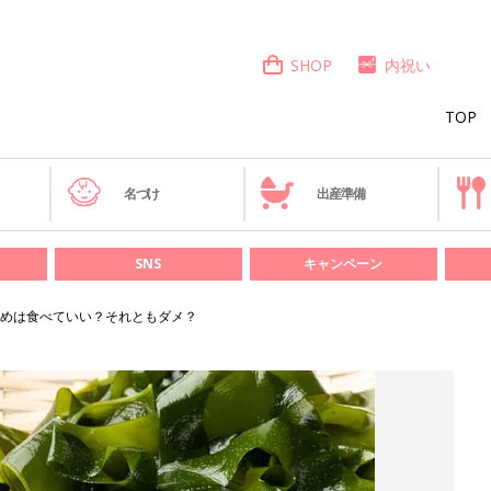
SHOP
内祝い
TOP
き
名づけ
出産準備
SNS
キャンペーン
めは食べていい？それともダメ？