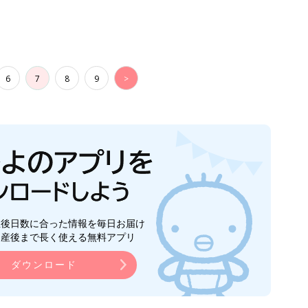
6
7
8
9
>
生後日数に合った情報を毎日お届け
ら産後まで長く使える無料アプリ
ダウンロード