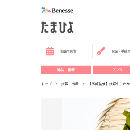
妊娠早見表
お金・手続
雑誌・書籍
アプリ
トップ
妊娠・出産
【医師監修】妊娠中、わか