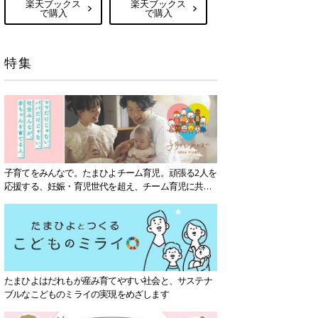
楽天ブックス
楽天ブックス
で購入
で購入
特集
子育てをみんなで。たまひよチーム育児。頑張る2人を
応援する、妊娠・育児世代を超え、チーム育児に共感
する社会を目指していきます。
たまひよはだれもが産み育てやすい社会と、サステナ
ブルなこどものミライの実現をめざします