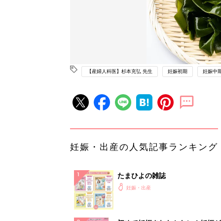
【産婦人科医】杉本充弘 先生
妊娠初期
妊娠中
妊娠・出産の人気記事ランキング
たまひよの雑誌
妊娠・出産