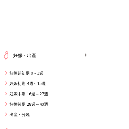
妊娠・出産
妊娠超初期 0～3週
妊娠初期 4週～15週
妊娠中期 16週～27週
妊娠後期 28週～40週
出産・分娩