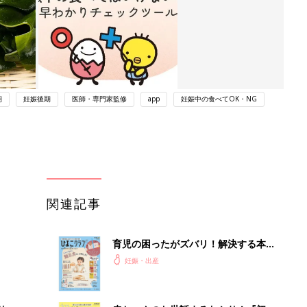
期
妊娠後期
医師・専門家監修
app
妊娠中の食べてOK・NG
関連記事
育児の困ったがズバリ！解決する本
『ひよこクラブ 秋号』 4カ月～2才
妊娠・出産
になるまで、育児に役立つ情報がいっ
ぱい！