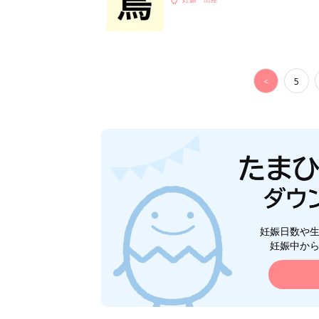
<
5
妊娠日数や
妊娠中か