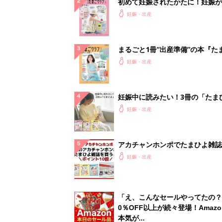
初めて妊娠されたかたに！妊娠が
ったら最初に読む本『初めてのた
妊娠・出産
クラブ 夏号』
まるごと1冊“出産準備”の本『た
クラブ 夏号』〈スペシャル大特
妊娠・出産
夫婦で予習する 出産の教科書
妊娠中に読みたい！3冊の「たま
よ」
妊娠・出産
アカチャンホンポでたまひよ雑誌
うとポイント10倍【期間限定】
妊娠・出産
「え、こんなセールやってたの？
0％OFF以上が続々登場！Amazo
本気が...