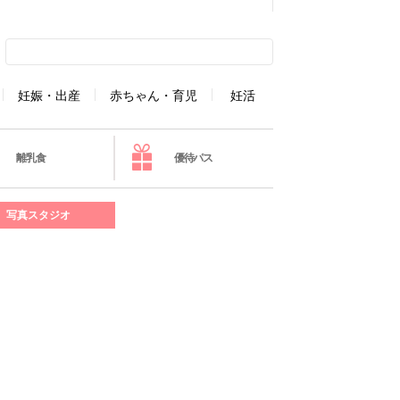
妊娠・出産
赤ちゃん・育児
妊活
離乳食
優待パス
写真スタジオ