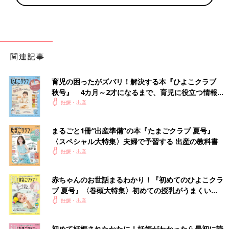
関連記事
育児の困ったがズバリ！解決する本『ひよこクラブ
秋号』 4カ月～2才になるまで、育児に役立つ情報が
いっぱい！
妊娠・出産
まるごと1冊“出産準備”の本『たまごクラブ 夏号』
〈スペシャル大特集〉夫婦で予習する 出産の教科書
妊娠・出産
赤ちゃんのお世話まるわかり！『初めてのひよこクラ
ブ 夏号』〈巻頭大特集〉初めての授乳がうまくい
く！ おっぱい・ミルクの基本と夏のトラブル 解決テ
妊娠・出産
ク
初めて妊娠されたかたに！妊娠がわかったら最初に読