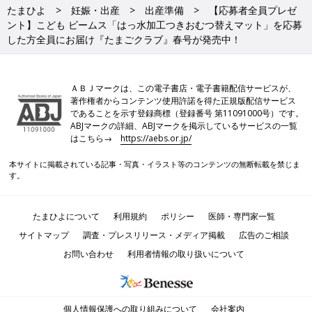
たまひよ
妊娠・出産
出産準備
【応募者全員プレゼ
ント】こども ビームス「はっ水加工つきおむつ替えマット」を応募
した方全員にお届け『たまごクラブ』春号が発売中！
ＡＢＪマークは、この電子書店・電子書籍配信サービスが、
著作権者からコンテンツ使用許諾を得た正規版配信サービス
であることを示す登録商標（登録番号 第11091000号）です。
ABJマークの詳細、ABJマークを掲示しているサービスの一覧
はこちら→
https://aebs.or.jp/
本サイトに掲載されている記事・写真・イラスト等のコンテンツの無断転載を禁じま
す。
たまひよについて
利用規約
ポリシー
医師・専門家一覧
サイトマップ
調査・プレスリリース・メディア掲載
広告のご相談
お問い合わせ
利用者情報の取り扱いについて
個人情報保護への取り組みについて
会社案内