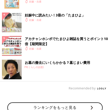
妊娠・出産
妊娠中に読みたい！3冊の「たまひよ」
妊娠・出産
アカチャンホンポでたまひよ雑誌を買うとポイント10
倍【期間限定】
妊娠・出産
お墓の撤去にいくらかかる？墓じまい費用
PR(くらしの話題)
Recommended by
ランキングをもっと見る