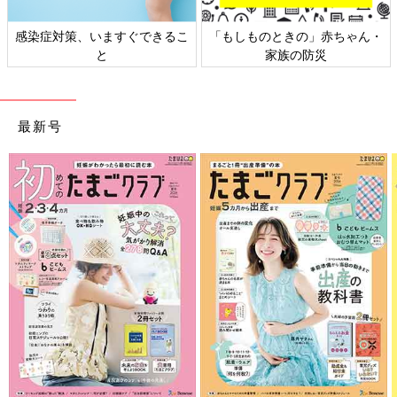
・
日本外来小児科学会リーフレッ
六星占術 細木かおりさんの人
ト検討会
相談
最新号