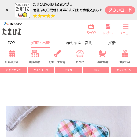
×
内祝い
SHOP
メニュー
TOP
妊娠・出産
赤ちゃん・育児
妊活
妊娠早見表
産院検索
お金・手続き
名づけ
出産準備
優待パス
たまごクラブ
ひよこクラブ
アプリ
SNS
キャンペーン