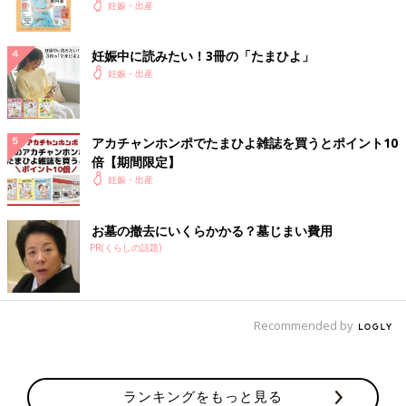
妊娠・出産
妊娠中に読みたい！3冊の「たまひよ」
妊娠・出産
アカチャンホンポでたまひよ雑誌を買うとポイント10
倍【期間限定】
妊娠・出産
お墓の撤去にいくらかかる？墓じまい費用
PR(くらしの話題)
Recommended by
ランキングをもっと見る