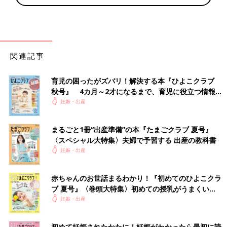
関連記事
育児の困ったがズバリ！解決する本『ひよこクラブ
秋号』 4カ月～2才になるまで、育児に役立つ情報が
いっぱい！
妊娠・出産
まるごと1冊“出産準備”の本『たまごクラブ 夏号』
〈スペシャル大特集〉夫婦で予習する 出産の教科書
妊娠・出産
赤ちゃんのお世話まるわかり！『初めてのひよこクラ
ブ 夏号』〈巻頭大特集〉初めての授乳がうまくい
く！ おっぱい・ミルクの基本と夏のトラブル 解決テ
妊娠・出産
ク
初めて妊娠されたかたに！妊娠がわかったら最初に読