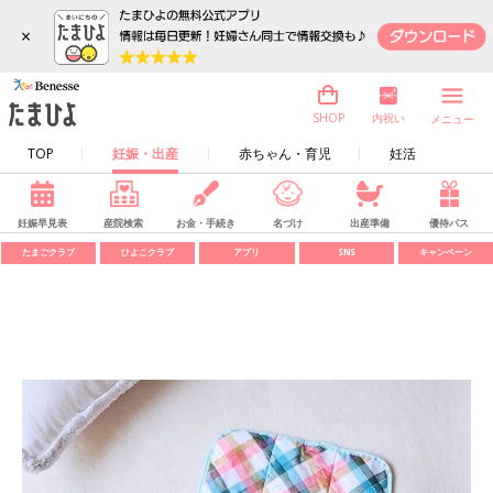
×
内祝い
SHOP
メニュー
TOP
妊娠・出産
赤ちゃん・育児
妊活
妊娠早見表
産院検索
お金・手続き
名づけ
出産準備
優待パス
たまごクラブ
ひよこクラブ
アプリ
SNS
キャンペーン