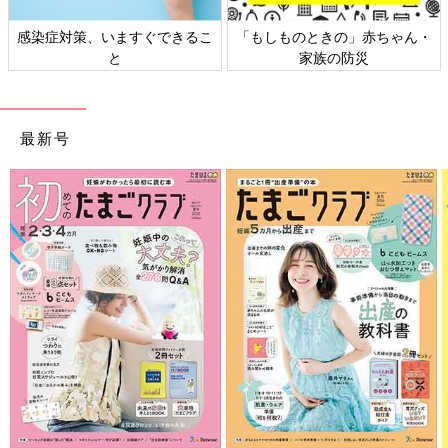
ときの」赤ちゃん・
日本外来小児科学会リーフレッ
六星占術 細
家族の防災
ト検討会
最新号