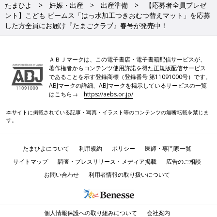
たまひよ
妊娠・出産
出産準備
【応募者全員プレゼ
ント】こども ビームス「はっ水加工つきおむつ替えマット」を応募
した方全員にお届け『たまごクラブ』春号が発売中！
ＡＢＪマークは、この電子書店・電子書籍配信サービスが、
著作権者からコンテンツ使用許諾を得た正規版配信サービス
であることを示す登録商標（登録番号 第11091000号）です。
ABJマークの詳細、ABJマークを掲示しているサービスの一覧
はこちら→
https://aebs.or.jp/
本サイトに掲載されている記事・写真・イラスト等のコンテンツの無断転載を禁じま
す。
たまひよについて
利用規約
ポリシー
医師・専門家一覧
サイトマップ
調査・プレスリリース・メディア掲載
広告のご相談
お問い合わせ
利用者情報の取り扱いについて
個人情報保護への取り組みについて
会社案内