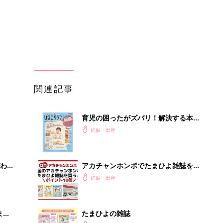
わか
アカチャンホンポでたまひよ雑誌を買
まご
うとポイント10倍【期間限定】
妊娠・出産
まご
たまひよの雑誌
集〉
妊娠・出産
ひ
まるごと1冊“出産準備”の本『たまご
クラブ 夏号』〈スペシャル大特集〉
妊娠・出産
夫婦で予習する 出産の教科書
を買
赤ちゃんのお世話まるわかり！『初め
てのひよこクラブ 夏号』〈巻頭大特
妊娠・出産
集〉初めての授乳がうまくいく！ お
っぱい・ミルクの基本と夏のトラブル
解決テク
OFF
「イソジン®クリアうがい薬」といっ
しょに「うがいパワー」で一年中！
健やか