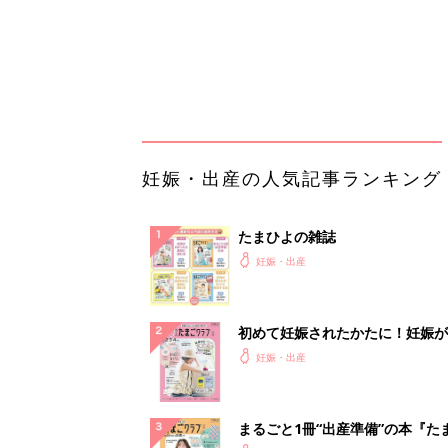
初めて妊娠されたかたに！妊娠が
ったら最初に読む本『初めてのた
妊娠・出産
クラブ 夏号』
まるごと1冊“出産準備”の本『た
クラブ 夏号』〈スペシャル大特
妊娠・出産
夫婦で予習する 出産の教科書
妊娠中に読みたい！3冊の「たま
よ」
妊娠・出産
アカチャンホンポでたまひよ雑誌
うとポイント10倍【期間限定】
妊娠・出産
Amazon今日も見逃せない！80%
以上が続々登場