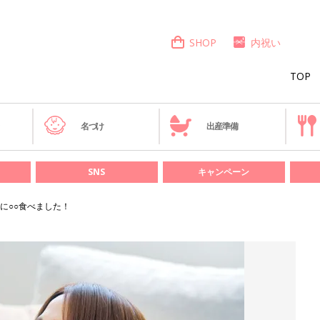
SHOP
内祝い
TOP
き
名づけ
出産準備
SNS
キャンペーン
に○○食べました！