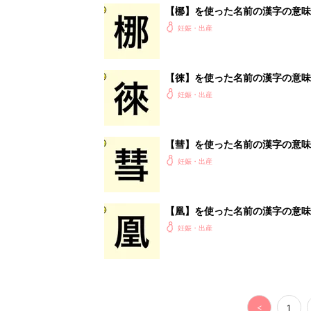
<
1
妊娠日数や
妊娠中か