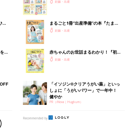
PR（iNova｜Hugkum）
Recommended by
出産予定日計算ツール
った
排卵日や最終生理日から出産予定日を計算した
り、妊活のタイミングの目安も
お金・手続き
出産
出産費用やもらえるお金・必要な手続きを知ろ
う