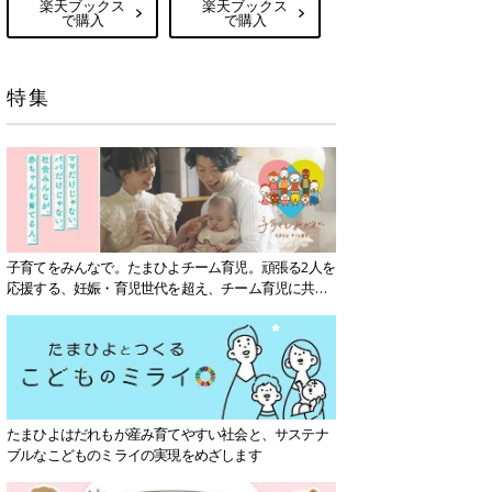
楽天ブックス
楽天ブックス
で購入
で購入
特集
子育てをみんなで。たまひよチーム育児。頑張る2人を
応援する、妊娠・育児世代を超え、チーム育児に共感
する社会を目指していきます。
たまひよはだれもが産み育てやすい社会と、サステナ
ブルなこどものミライの実現をめざします