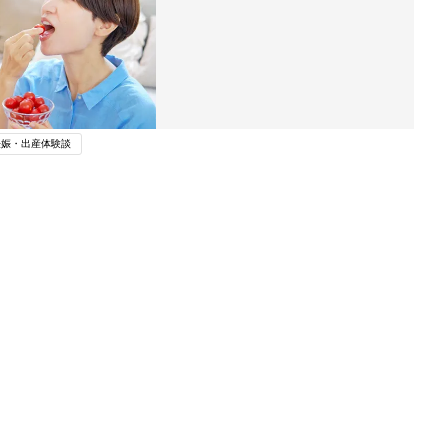
妊娠・出産体験談
関連記事
育児の困ったがズバリ！解決する本
『ひよこクラブ 秋号』 4カ月～2才
妊娠・出産
になるまで、育児に役立つ情報がいっ
ぱい！