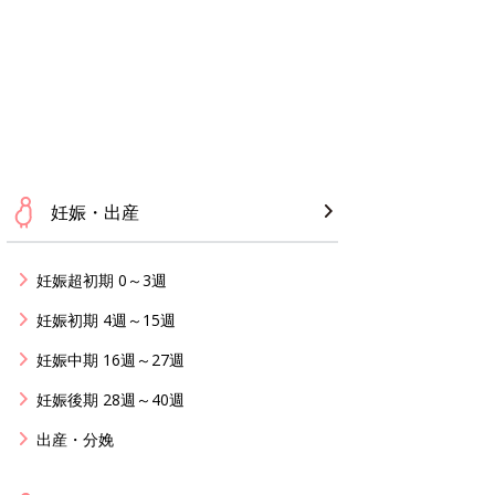
妊娠・出産
妊娠超初期 0～3週
妊娠初期 4週～15週
妊娠中期 16週～27週
妊娠後期 28週～40週
出産・分娩