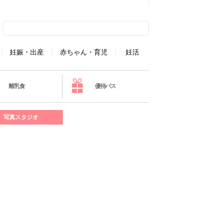
妊娠・出産
赤ちゃん・育児
妊活
離乳食
優待パス
写真スタジオ