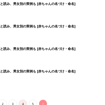
2
3
4
5
>
生後日数に合った情報を毎日お届け
ら産後まで長く使える無料アプリ
ダウンロード