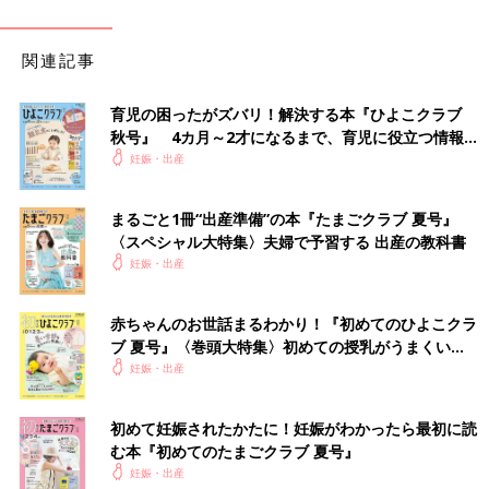
関連記事
育児の困ったがズバリ！解決する本『ひよこクラブ
秋号』 4カ月～2才になるまで、育児に役立つ情報が
いっぱい！
妊娠・出産
まるごと1冊“出産準備”の本『たまごクラブ 夏号』
〈スペシャル大特集〉夫婦で予習する 出産の教科書
妊娠・出産
赤ちゃんのお世話まるわかり！『初めてのひよこクラ
ブ 夏号』〈巻頭大特集〉初めての授乳がうまくい
く！ おっぱい・ミルクの基本と夏のトラブル 解決テ
妊娠・出産
ク
初めて妊娠されたかたに！妊娠がわかったら最初に読
む本『初めてのたまごクラブ 夏号』
妊娠・出産