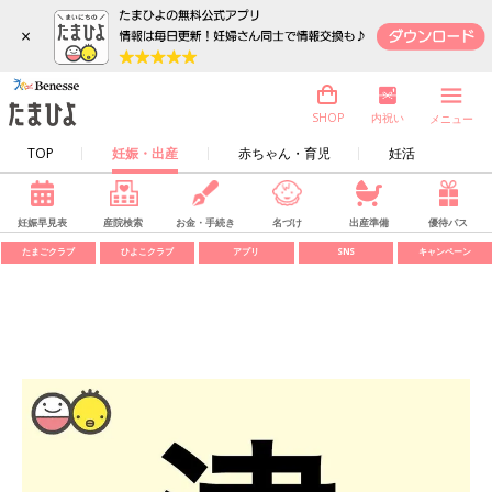
×
内祝い
SHOP
メニュー
TOP
妊娠・出産
赤ちゃん・育児
妊活
妊娠早見表
産院検索
お金・手続き
名づけ
出産準備
優待パス
たまごクラブ
ひよこクラブ
アプリ
SNS
キャンペーン