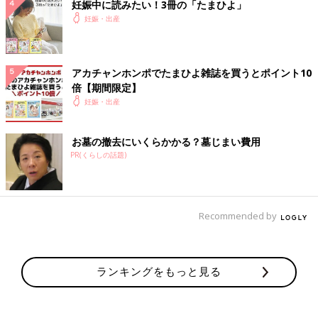
妊娠中に読みたい！3冊の「たまひよ」
妊娠・出産
アカチャンホンポでたまひよ雑誌を買うとポイント10
倍【期間限定】
妊娠・出産
お墓の撤去にいくらかかる？墓じまい費用
PR(くらしの話題)
Recommended by
ランキングをもっと見る