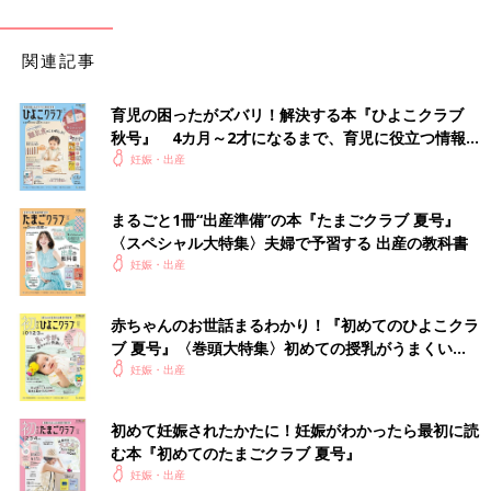
関連記事
育児の困ったがズバリ！解決する本『ひよこクラブ
秋号』 4カ月～2才になるまで、育児に役立つ情報が
いっぱい！
妊娠・出産
まるごと1冊“出産準備”の本『たまごクラブ 夏号』
〈スペシャル大特集〉夫婦で予習する 出産の教科書
妊娠・出産
赤ちゃんのお世話まるわかり！『初めてのひよこクラ
ブ 夏号』〈巻頭大特集〉初めての授乳がうまくい
く！ おっぱい・ミルクの基本と夏のトラブル 解決テ
妊娠・出産
ク
初めて妊娠されたかたに！妊娠がわかったら最初に読
む本『初めてのたまごクラブ 夏号』
妊娠・出産