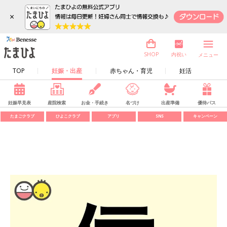
×
内祝い
SHOP
メニュー
TOP
妊娠・出産
赤ちゃん・育児
妊活
妊娠早見表
産院検索
お金・手続き
名づけ
出産準備
優待パス
たまごクラブ
ひよこクラブ
アプリ
SNS
キャンペーン