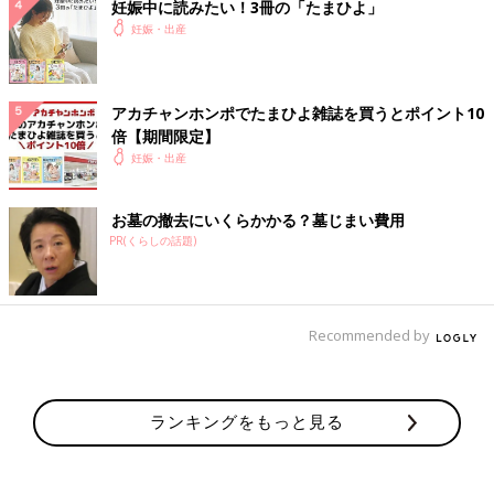
妊娠中に読みたい！3冊の「たまひよ」
妊娠・出産
アカチャンホンポでたまひよ雑誌を買うとポイント10
倍【期間限定】
妊娠・出産
お墓の撤去にいくらかかる？墓じまい費用
PR(くらしの話題)
Recommended by
ランキングをもっと見る