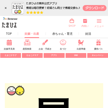
×
内祝い
SHOP
メニュー
TOP
妊娠・出産
赤ちゃん・育児
妊活
妊娠早見表
産院検索
お金・手続き
名づけ
出産準備
優待パス
たまごクラブ
ひよこクラブ
アプリ
SNS
キャンペーン