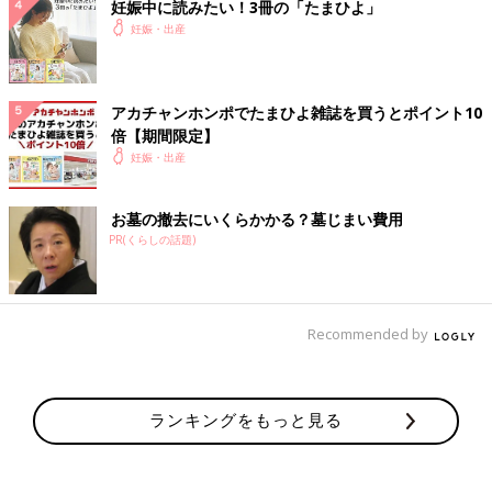
妊娠中に読みたい！3冊の「たまひよ」
妊娠・出産
アカチャンホンポでたまひよ雑誌を買うとポイント10
倍【期間限定】
妊娠・出産
お墓の撤去にいくらかかる？墓じまい費用
PR(くらしの話題)
Recommended by
ランキングをもっと見る