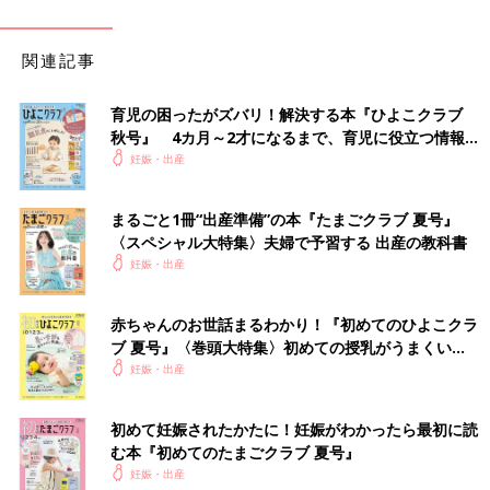
関連記事
育児の困ったがズバリ！解決する本『ひよこクラブ
秋号』 4カ月～2才になるまで、育児に役立つ情報が
いっぱい！
妊娠・出産
まるごと1冊“出産準備”の本『たまごクラブ 夏号』
〈スペシャル大特集〉夫婦で予習する 出産の教科書
妊娠・出産
赤ちゃんのお世話まるわかり！『初めてのひよこクラ
ブ 夏号』〈巻頭大特集〉初めての授乳がうまくい
く！ おっぱい・ミルクの基本と夏のトラブル 解決テ
妊娠・出産
ク
初めて妊娠されたかたに！妊娠がわかったら最初に読
む本『初めてのたまごクラブ 夏号』
妊娠・出産