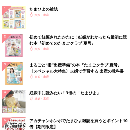
たまひよの雑誌
妊娠・出産
初めて妊娠されたかたに！妊娠がわかったら最初に読
む本『初めてのたまごクラブ 夏号』
妊娠・出産
まるごと1冊“出産準備”の本『たまごクラブ 夏号』
〈スペシャル大特集〉夫婦で予習する 出産の教科書
妊娠・出産
妊娠中に読みたい！3冊の「たまひよ」
妊娠・出産
アカチャンホンポでたまひよ雑誌を買うとポイント10
倍【期間限定】