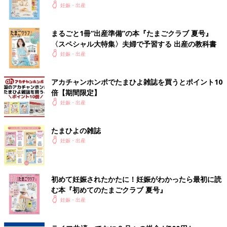
いっぱい！
妊娠・出産
まるごと1冊“出産準備”の本『たまごクラブ 夏号』
〈スペシャル大特集〉夫婦で予習する 出産の教科書
妊娠・出産
アカチャンホンポでたまひよ雑誌を買うとポイント10
倍【期間限定】
妊娠・出産
たまひよの雑誌
妊娠・出産
初めて妊娠されたかたに！妊娠がわかったら最初に読
む本『初めてのたまごクラブ 夏号』
妊娠・出産