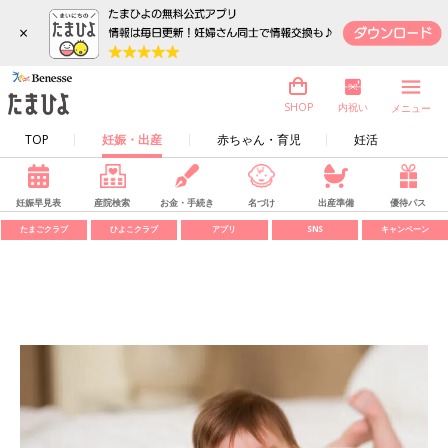
×
内祝い
SHOP
メニュー
TOP
妊娠・出産
赤ちゃん・育児
妊活
妊娠早見表
産院検索
お金・手続き
名づけ
出産準備
優待パス
たまごクラブ
ひよこクラブ
アプリ
SNS
キャンペーン