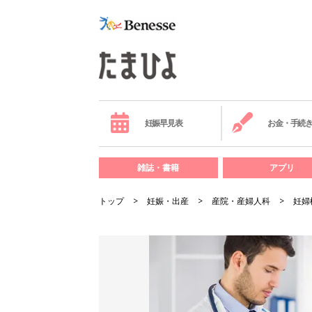
妊娠早見表
お金・手続
雑誌・書籍
アプリ
トップ
妊娠・出産
産院・産婦人科
妊婦