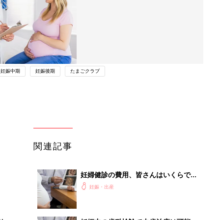
妊娠中期
妊娠後期
たまごクラブ
関連記事
妊婦健診の費用、皆さんはいくらでし
たか？－まいにちのたまひよ
妊娠・出産