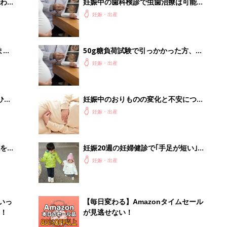
わか
妊娠中の歯科検診で虫歯治療は可能で
まご
すか？－”まいにちのたまひよ”に寄せ
妊娠・出産
られた投稿
まご
50g糖負荷試験で引っかかった方、ど
集〉
のように対処していますか？－”まい
妊娠・出産
にちのたまひよ”に寄せられた投稿
ひ
妊娠中のおりものの変化と不安につい
て－”まいにちのたまひよ”の体験談
妊娠・出産
を買
妊娠20週の妊婦健診で｢手足が短い｣と
言われ､32週の検査で｢99.9％障害があ
妊娠・出産
る｣と｡涙が止まらない･･･【スティッ
クラー症候群1型】
いっ
【毎日変わる】Amazonタイムセール
！
が見逃せない！