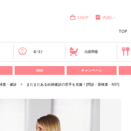
SHOP
内祝い
TOP
き
名づけ
出産準備
SNS
キャンペーン
検査・健診
まだまだある妊婦健診の苦手を克服！[問診・尿検査・NST]