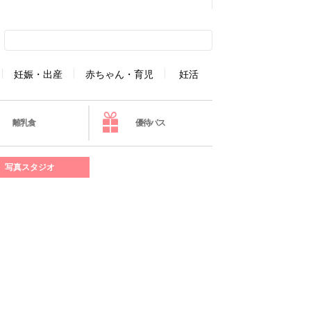
妊娠・出産
赤ちゃん・育児
妊活
離乳食
優待パス
写真スタジオ