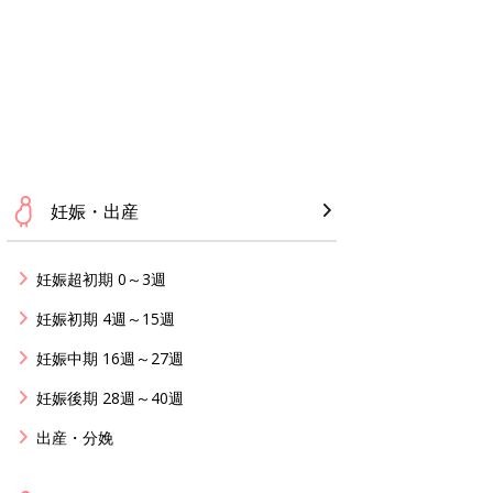
妊娠・出産
妊娠超初期 0～3週
妊娠初期 4週～15週
妊娠中期 16週～27週
妊娠後期 28週～40週
出産・分娩