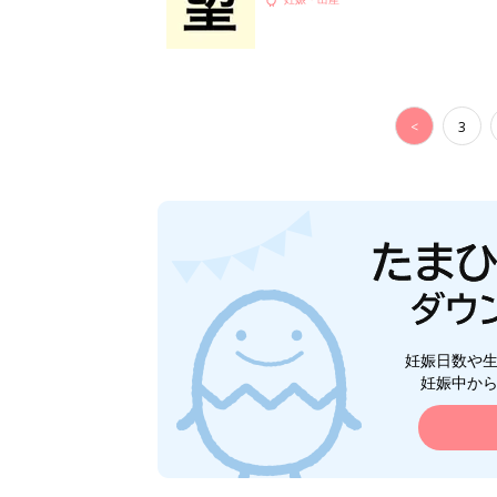
<
3
妊娠日数や
妊娠中か