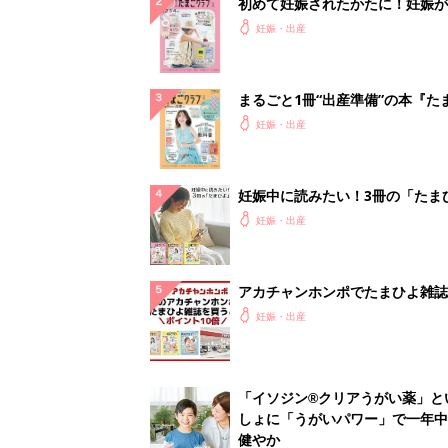
初めて妊娠されたかたに！妊娠が
ったら最初に読む本『初めてのた
妊娠・出産
クラブ 夏号』
まるごと1冊“出産準備”の本『た
クラブ 夏号』〈スペシャル大特
妊娠・出産
夫婦で予習する 出産の教科書
妊娠中に読みたい！3冊の「たま
よ」
妊娠・出産
アカチャンホンポでたまひよ雑誌
うとポイント10倍【期間限定】
妊娠・出産
「イソジン®クリアうがい薬」と
しょに「うがいパワー」で一年中
健やか