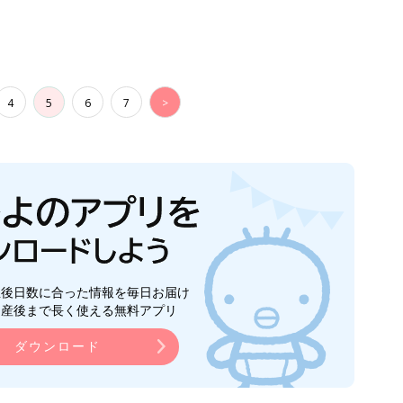
4
5
6
7
>
生後日数に合った情報を毎日お届け
ら産後まで長く使える無料アプリ
ダウンロード