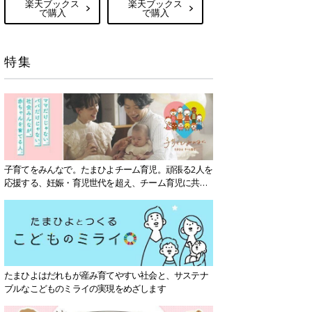
楽天ブックス
楽天ブックス
で購入
で購入
特集
子育てをみんなで。たまひよチーム育児。頑張る2人を
応援する、妊娠・育児世代を超え、チーム育児に共感
する社会を目指していきます。
たまひよはだれもが産み育てやすい社会と、サステナ
ブルなこどものミライの実現をめざします