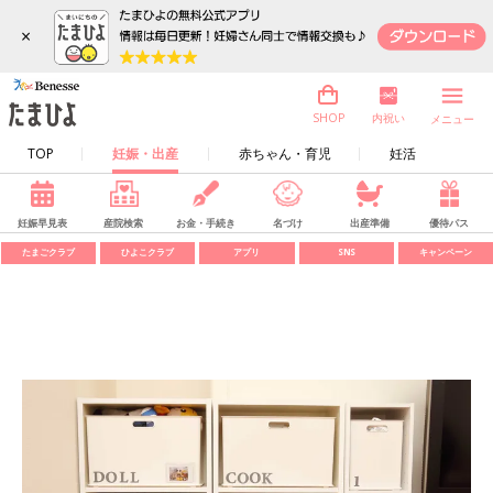
×
内祝い
SHOP
メニュー
TOP
妊娠・出産
赤ちゃん・育児
妊活
妊娠早見表
産院検索
お金・手続き
名づけ
出産準備
優待パス
たまごクラブ
ひよこクラブ
アプリ
SNS
キャンペーン