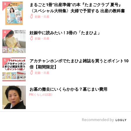
まるごと1冊“出産準備”の本『たまごクラブ 夏号』
〈スペシャル大特集〉夫婦で予習する 出産の教科書
妊娠・出産
妊娠中に読みたい！3冊の「たまひよ」
妊娠・出産
アカチャンホンポでたまひよ雑誌を買うとポイント10
倍【期間限定】
妊娠・出産
お墓の撤去にいくらかかる？墓じまい費用
PR(くらしの話題)
Recommended by