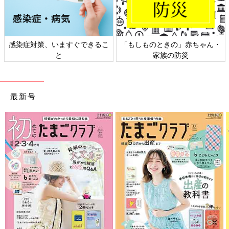
日本外来小児科学会リーフレッ
六星占術 細木かおりさんの人生
ト検討会
相談
最新号