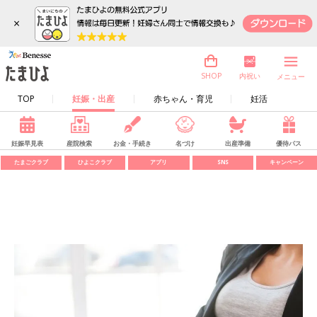
×
内祝い
SHOP
メニュー
TOP
妊娠・出産
赤ちゃん・育児
妊活
妊娠早見表
産院検索
お金・手続き
名づけ
出産準備
優待パス
たまごクラブ
ひよこクラブ
アプリ
SNS
キャンペーン