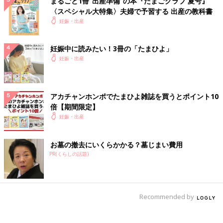
まるごと1冊“出産準備”の本『たまごクラブ 夏号』
〈スペシャル大特集〉夫婦で予習する 出産の教科書
妊娠・出産
妊娠中に読みたい！3冊の「たまひよ」
妊娠・出産
アカチャンホンポでたまひよ雑誌を買うとポイント10
倍【期間限定】
妊娠・出産
お墓の撤去にいくらかかる？墓じまい費用
PR(くらしの話題)
Recommended by