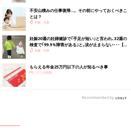
不安山積みの仕事復帰…。その前にやっておくべきこ
とは？
妊娠・出産
妊娠20週の妊婦健診で｢手足が短い｣と言われ､32週の
検査で｢99.9％障害がある｣と｡涙が止まらない･･･【ス
ティックラー症候群1型】
妊娠・出産
もらえる年金25万円以下の人が知るべき事
PR(くらしの話題)
Recommended by