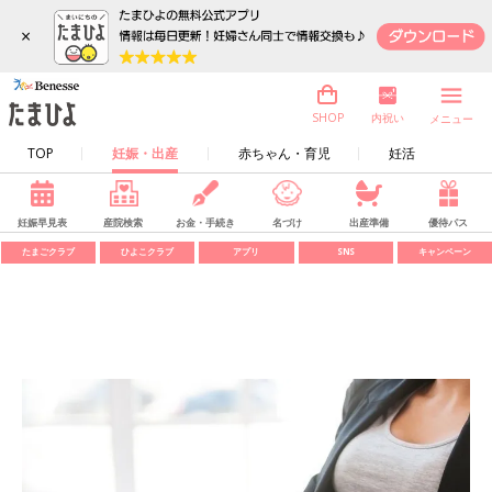
×
内祝い
SHOP
メニュー
TOP
妊娠・出産
赤ちゃん・育児
妊活
妊娠早見表
産院検索
お金・手続き
名づけ
出産準備
優待パス
たまごクラブ
ひよこクラブ
アプリ
SNS
キャンペーン