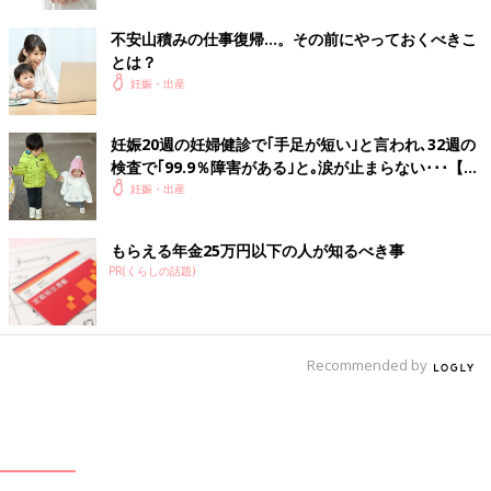
不安山積みの仕事復帰…。その前にやっておくべきこ
とは？
妊娠・出産
妊娠20週の妊婦健診で｢手足が短い｣と言われ､32週の
検査で｢99.9％障害がある｣と｡涙が止まらない･･･【ス
ティックラー症候群1型】
妊娠・出産
もらえる年金25万円以下の人が知るべき事
PR(くらしの話題)
Recommended by