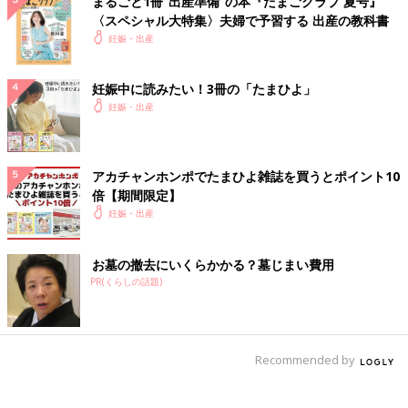
まるごと1冊“出産準備”の本『たまごクラブ 夏号』
〈スペシャル大特集〉夫婦で予習する 出産の教科書
妊娠・出産
妊娠中に読みたい！3冊の「たまひよ」
妊娠・出産
アカチャンホンポでたまひよ雑誌を買うとポイント10
倍【期間限定】
妊娠・出産
お墓の撤去にいくらかかる？墓じまい費用
PR(くらしの話題)
Recommended by