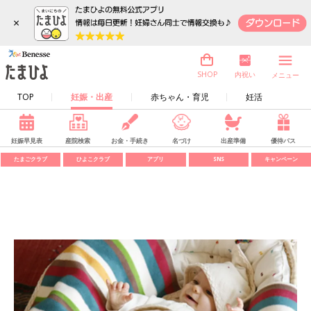
×
内祝い
SHOP
メニュー
TOP
妊娠・出産
赤ちゃん・育児
妊活
妊娠早見表
産院検索
お金・手続き
名づけ
出産準備
優待パス
たまごクラブ
ひよこクラブ
アプリ
SNS
キャンペーン