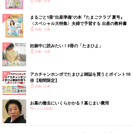
妊娠・出産
まるごと1冊“出産準備”の本『たまごクラブ 夏号』
〈スペシャル大特集〉夫婦で予習する 出産の教科書
妊娠・出産
妊娠中に読みたい！3冊の「たまひよ」
妊娠・出産
アカチャンホンポでたまひよ雑誌を買うとポイント10
倍【期間限定】
妊娠・出産
お墓の撤去にいくらかかる？墓じまい費用
PR(くらしの話題)