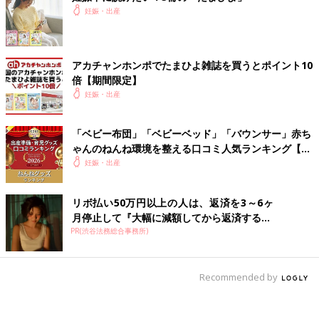
妊娠・出産
アカチャンホンポでたまひよ雑誌を買うとポイント10
倍【期間限定】
妊娠・出産
「ベビー布団」「ベビーベッド」「バウンサー」赤ち
ゃんのねんね環境を整える口コミ人気ランキング【た
まひよ 赤ちゃんグッズ大賞2026】
妊娠・出産
リボ払い50万円以上の人は、返済を3～6ヶ
月停止して『大幅に減額してから返済する...
PR(渋谷法務総合事務所)
Recommended by