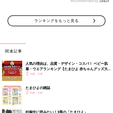
Recommended by
ランキングをもっと見る
関連記事
人気の理由は、品質・デザイン・コスパ！ ベビー肌
着・ウエアランキング【たまひよ 赤ちゃんグッズ大
賞2026】
妊娠・出産
たまひよの雑誌
妊娠・出産
妊娠中に読みたい！3冊の「たまひよ」