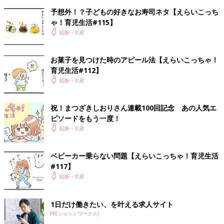
予想外！？子どもの好きなお寿司ネタ【えらいこっち
ゃ！育児生活#115】
妊娠・出産
お菓子を見つけた時のアピール法【えらいこっちゃ！
育児生活#112】
妊娠・出産
祝！まつざきしおりさん連載100回記念 あの人気エ
ピソードをもう一度！
妊娠・出産
ベビーカー乗らない問題【えらいこっちゃ！育児生活
#117】
妊娠・出産
1日だけ働きたい、を叶える求人サイト
PR(ショットワークス)