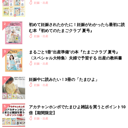
妊娠・出産
初めて妊娠されたかたに！妊娠がわかったら最初に読
む本『初めてのたまごクラブ 夏号』
妊娠・出産
まるごと1冊“出産準備”の本『たまごクラブ 夏号』
〈スペシャル大特集〉夫婦で予習する 出産の教科書
妊娠・出産
妊娠中に読みたい！3冊の「たまひよ」
妊娠・出産
アカチャンホンポでたまひよ雑誌を買うとポイント10
倍【期間限定】
妊娠・出産