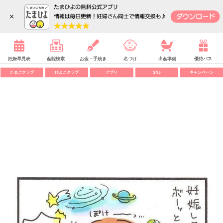
内祝い
SHOP
メニュー
×
TOP
妊娠・出産
赤ちゃん・育児
妊活
妊娠早見表
産院検索
お金・手続き
名づけ
出産準備
優待パス
たまごクラブ
ひよこクラブ
アプリ
SNS
キャンペーン