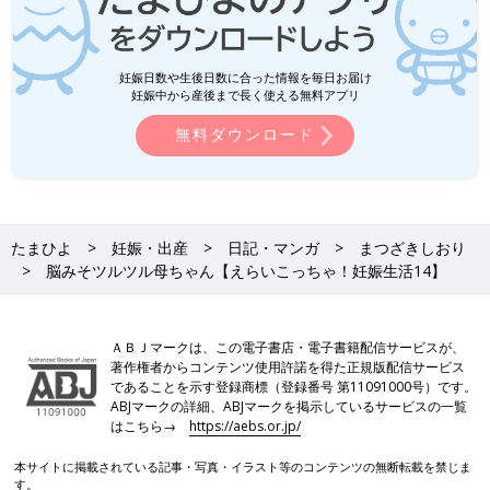
妊娠日数や生後日数に合った情報を毎日お届け
妊娠中から産後まで長く使える無料アプリ
無料ダウンロード
たまひよ
妊娠・出産
日記・マンガ
まつざきしおり
脳みそツルツル母ちゃん【えらいこっちゃ！妊娠生活14】
ＡＢＪマークは、この電子書店・電子書籍配信サービスが、
著作権者からコンテンツ使用許諾を得た正規版配信サービス
であることを示す登録商標（登録番号 第11091000号）です。
ABJマークの詳細、ABJマークを掲示しているサービスの一覧
はこちら→
https://aebs.or.jp/
本サイトに掲載されている記事・写真・イラスト等のコンテンツの無断転載を禁じま
す。