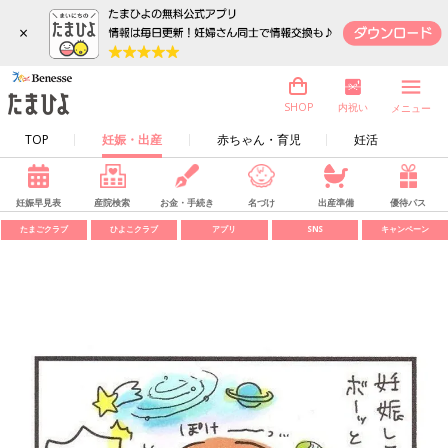
×
内祝い
SHOP
メニュー
TOP
妊娠・出産
赤ちゃん・育児
妊活
妊娠早見表
産院検索
お金・手続き
名づけ
出産準備
優待パス
たまごクラブ
ひよこクラブ
アプリ
SNS
キャンペーン