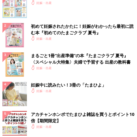
妊娠・出産
初めて妊娠されたかたに！妊娠がわかったら最初に読
む本『初めてのたまごクラブ 夏号』
妊娠・出産
まるごと1冊“出産準備”の本『たまごクラブ 夏号』
〈スペシャル大特集〉夫婦で予習する 出産の教科書
妊娠・出産
妊娠中に読みたい！3冊の「たまひよ」
妊娠・出産
アカチャンホンポでたまひよ雑誌を買うとポイント10
倍【期間限定】
妊娠・出産