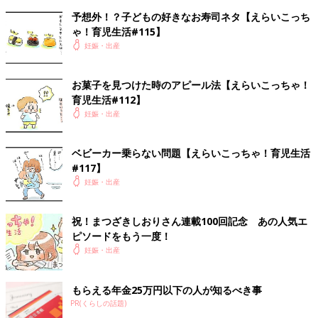
予想外！？子どもの好きなお寿司ネタ【えらいこっち
ゃ！育児生活#115】
妊娠・出産
お菓子を見つけた時のアピール法【えらいこっちゃ！
育児生活#112】
妊娠・出産
ベビーカー乗らない問題【えらいこっちゃ！育児生活
#117】
妊娠・出産
祝！まつざきしおりさん連載100回記念 あの人気エ
ピソードをもう一度！
妊娠・出産
もらえる年金25万円以下の人が知るべき事
PR(くらしの話題)