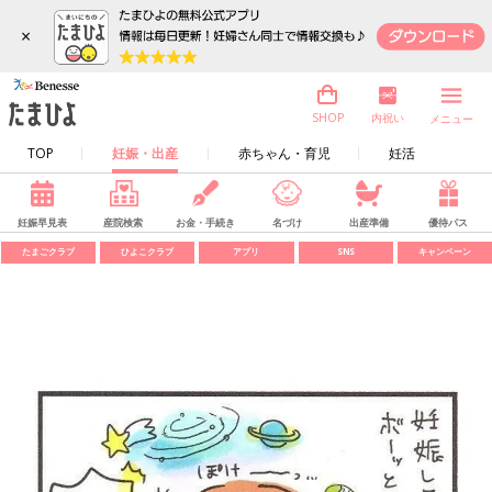
×
内祝い
SHOP
メニュー
TOP
妊娠・出産
赤ちゃん・育児
妊活
妊娠早見表
産院検索
お金・手続き
名づけ
出産準備
優待パス
たまごクラブ
ひよこクラブ
アプリ
SNS
キャンペーン