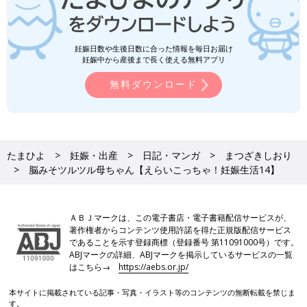
妊娠日数や生後日数に合った情報を毎日お届け
妊娠中から産後まで長く使える無料アプリ
無料ダウンロード
たまひよ
妊娠・出産
日記・マンガ
まつざきしおり
脳みそツルツル母ちゃん【えらいこっちゃ！妊娠生活14】
ＡＢＪマークは、この電子書店・電子書籍配信サービスが、
著作権者からコンテンツ使用許諾を得た正規版配信サービス
であることを示す登録商標（登録番号 第11091000号）です。
ABJマークの詳細、ABJマークを掲示しているサービスの一覧
はこちら→
https://aebs.or.jp/
本サイトに掲載されている記事・写真・イラスト等のコンテンツの無断転載を禁じま
す。