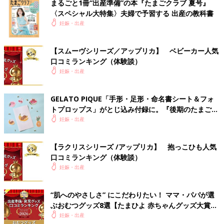
まるごと1冊“出産準備”の本『たまごクラブ 夏号』
〈スペシャル大特集〉夫婦で予習する 出産の教科書
妊娠・出産
【スムーヴシリーズ／アップリカ】 ベビーカー人気
口コミランキング（体験談）
妊娠・出産
GELATO PIQUE「手形・足形・命名書シート＆フォ
トプロップス」がとじ込み付録に。『後期のたまごク
ラブ』春号が発売中！
妊娠・出産
【ラクリスシリーズ /アップリカ】 抱っこひも人気
口コミランキング（体験談）
妊娠・出産
“肌へのやさしさ” にこだわりたい！ ママ・パパが選
ぶおむつグッズ8選【たまひよ 赤ちゃんグッズ大賞
2026】
妊娠・出産