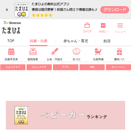
×
内祝い
SHOP
メニュー
TOP
妊娠・出産
赤ちゃん・育児
妊活
妊娠早見表
産院検索
お金・手続き
名づけ
出産準備
優待パス
たまごクラブ
ひよこクラブ
アプリ
SNS
キャンペーン