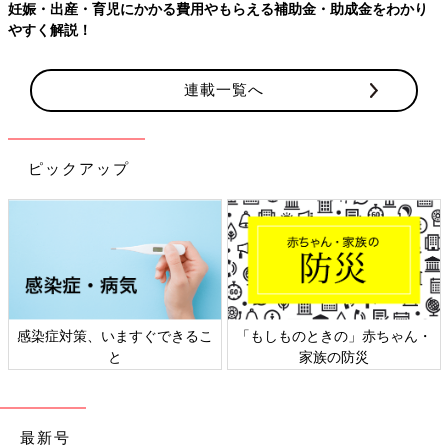
かかる費用やもらえる補助金・助成金をわかり
【ワクチン接種でき
連載一覧へ
ピックアップ
、いますぐできるこ
「もしものときの」赤ちゃん・
日本外来小児
と
家族の防災
ト
最新号