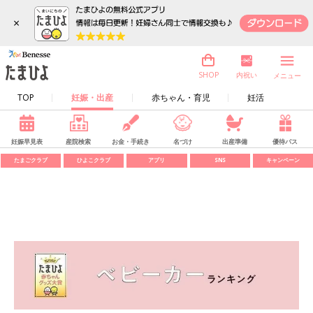
×
内祝い
SHOP
メニュー
TOP
妊娠・出産
赤ちゃん・育児
妊活
妊娠早見表
産院検索
お金・手続き
名づけ
出産準備
優待パス
たまごクラブ
ひよこクラブ
アプリ
SNS
キャンペーン