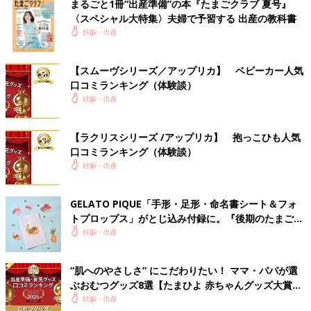
まるごと1冊“出産準備”の本『たまごクラブ 夏号』
〈スペシャル大特集〉夫婦で予習する 出産の教科書
妊娠・出産
【スムーヴシリーズ／アップリカ】 ベビーカー人気
口コミランキング（体験談）
妊娠・出産
【ラクリスシリーズ /アップリカ】 抱っこひも人気
口コミランキング（体験談）
妊娠・出産
GELATO PIQUE「手形・足形・命名書シート＆フォ
トプロップス」がとじ込み付録に。『後期のたまごク
ラブ』春号が発売中！
妊娠・出産
“肌へのやさしさ” にこだわりたい！ ママ・パパが選
ぶおむつグッズ8選【たまひよ 赤ちゃんグッズ大賞
2026】
妊娠・出産