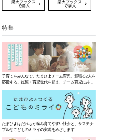
楽天ブックス
楽天ブックス
で購入
で購入
特集
子育てをみんなで。たまひよチーム育児。頑張る2人を
応援する、妊娠・育児世代を超え、チーム育児に共感
する社会を目指していきます。
たまひよはだれもが産み育てやすい社会と、サステナ
ブルなこどものミライの実現をめざします