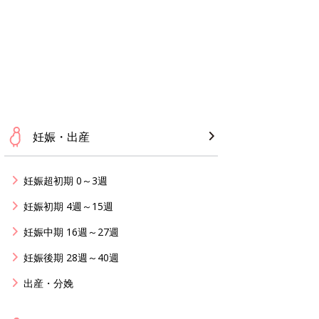
妊娠・出産
妊娠超初期 0～3週
妊娠初期 4週～15週
妊娠中期 16週～27週
妊娠後期 28週～40週
出産・分娩