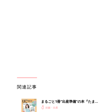
関連記事
まるごと1冊“出産準備”の本『たまご
クラブ 夏号』〈スペシャル大特集〉
妊娠・出産
夫婦で予習する 出産の教科書
わか
【スムーヴシリーズ／アップリカ】
まご
ベビーカー人気口コミランキング（体
妊娠・出産
験談）
まご
GELATO PIQUE「手形・足形・命名
集〉
書シート＆フォトプロップス」がとじ
妊娠・出産
込み付録に。『後期のたまごクラブ』
春号が発売中！
ひ
【ラクリスシリーズ /アップリカ】
抱っこひも人気口コミランキング（体
妊娠・出産
験談）