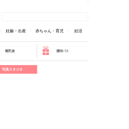
妊娠・出産
赤ちゃん・育児
妊活
離乳食
優待パス
写真スタジオ