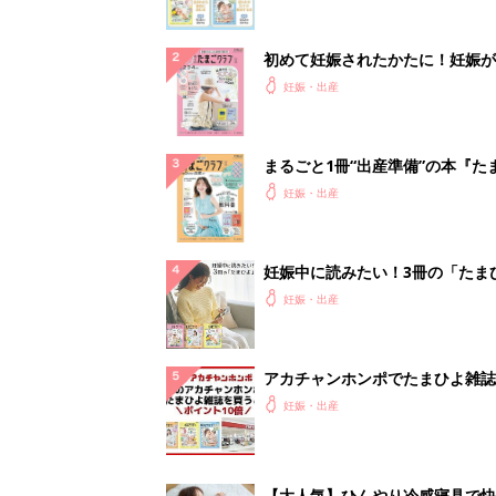
アカチャンホンポでたまひよ雑誌
うとポイント10倍【期間限定】
妊娠・出産
【大人気】ひんやり冷感寝具で快
睡眠をあなたに。
PR（アイリスプラザ）
ランキングをもっと見る
妊娠・出産の人気テーマ
赤ちゃんの名前・名づけ
名前ランキングなど赤ちゃんの名づけに迷