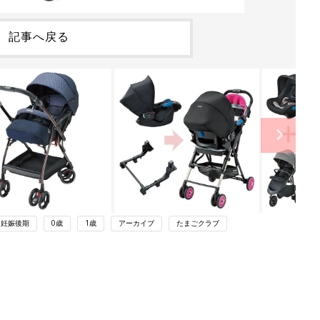
記事へ戻る
妊娠後期
0歳
1歳
アーカイブ
たまごクラブ