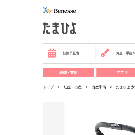
妊娠早見表
お金・手続
雑誌・書籍
アプリ
トップ
妊娠・出産
出産準備
たまひよ赤