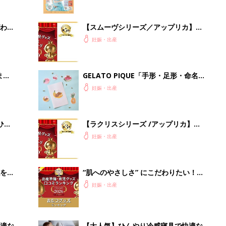
を買
“肌へのやさしさ” にこだわりたい！
ママ・パパが選ぶおむつグッズ8選
妊娠・出産
【たまひよ 赤ちゃんグッズ大賞
2026】
適な
【大人気】ひんやり冷感寝具で快適な
睡眠をあなたに。
PR（アイリスプラザ）
Recommended by
出産予定日計算ツール
った
排卵日や最終生理日から出産予定日を計算した