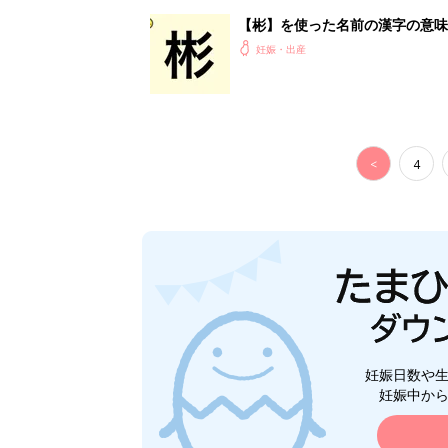
妊娠日数や
妊娠中か