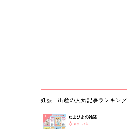
妊娠・出産の人気記事ランキング
たまひよの雑誌
妊娠・出産
初めて妊娠されたかたに！妊娠が
ったら最初に読む本『初めてのた
妊娠・出産
クラブ 夏号』
まるごと1冊“出産準備”の本『た
クラブ 夏号』〈スペシャル大特
妊娠・出産
夫婦で予習する 出産の教科書
妊娠中に読みたい！3冊の「たま
よ」
妊娠・出産