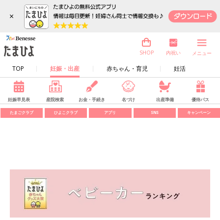
×
内祝い
SHOP
メニュー
TOP
妊娠・出産
赤ちゃん・育児
妊活
妊娠早見表
産院検索
お金・手続き
名づけ
出産準備
優待パス
たまごクラブ
ひよこクラブ
アプリ
SNS
キャンペーン