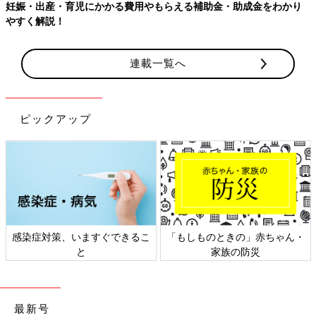
補助金・助成金をわかり
【ワクチン接種できるものも】妊婦の感染
連載一覧へ
ピックアップ
もしものときの」赤ちゃん・
日本外来小児科学会リーフレッ
六星
家族の防災
ト検討会
最新号