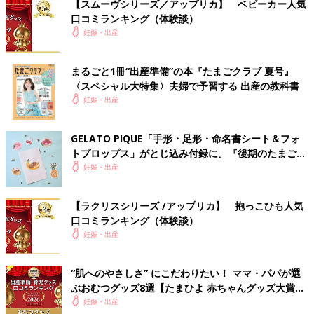
【スムーヴシリーズ／アップリカ】 ベビーカー人気
口コミランキング（体験談）
妊娠・出産
まるごと1冊“出産準備”の本『たまごクラブ 夏号』
〈スペシャル大特集〉夫婦で予習する 出産の教科書
妊娠・出産
GELATO PIQUE「手形・足形・命名書シート＆フォ
トプロップス」がとじ込み付録に。『後期のたまごク
ラブ』春号が発売中！
妊娠・出産
【ラクリスシリーズ /アップリカ】 抱っこひも人気
口コミランキング（体験談）
妊娠・出産
“肌へのやさしさ” にこだわりたい！ ママ・パパが選
ぶおむつグッズ8選【たまひよ 赤ちゃんグッズ大賞
2026】
妊娠・出産