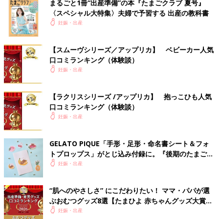
まるごと1冊“出産準備”の本『たまごクラブ 夏号』
〈スペシャル大特集〉夫婦で予習する 出産の教科書
妊娠・出産
【スムーヴシリーズ／アップリカ】 ベビーカー人気
口コミランキング（体験談）
妊娠・出産
【ラクリスシリーズ /アップリカ】 抱っこひも人気
口コミランキング（体験談）
妊娠・出産
GELATO PIQUE「手形・足形・命名書シート＆フォ
トプロップス」がとじ込み付録に。『後期のたまごク
ラブ』春号が発売中！
妊娠・出産
“肌へのやさしさ” にこだわりたい！ ママ・パパが選
ぶおむつグッズ8選【たまひよ 赤ちゃんグッズ大賞
2026】
妊娠・出産