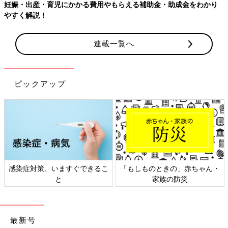
児にかかる費用やもらえる補助金・助成金をわかり
連載一覧へ
ピックアップ
、いますぐできるこ
「もしものときの」赤ちゃん・
日本外来小児
と
家族の防災
ト
最新号