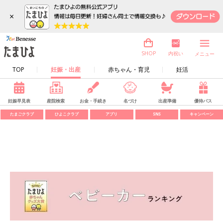
×
内祝い
SHOP
メニュー
TOP
妊娠・出産
赤ちゃん・育児
妊活
妊娠早見表
産院検索
お金・手続き
名づけ
出産準備
優待パス
たまごクラブ
ひよこクラブ
アプリ
SNS
キャンペーン