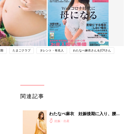
後期
たまごクラブ
タレント・有名人
わたなべ麻衣さん＆JOYさん
関連記事
わたなべ麻衣 妊娠後期に入り、腰痛
に。率先して家事をしてくれる夫、
妊娠・出産
JOYに感謝・インタビュー