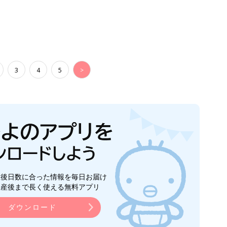
3
4
5
>
生後日数に合った情報を毎日お届け
ら産後まで長く使える無料アプリ
ダウンロード