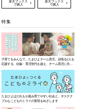
楽天ブックス
楽天ブックス
で購入
で購入
特集
子育てをみんなで。たまひよチーム育児。頑張る2人を
応援する、妊娠・育児世代を超え、チーム育児に共感
する社会を目指していきます。
たまひよはだれもが産み育てやすい社会と、サステナ
ブルなこどものミライの実現をめざします