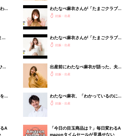
わか
わたなべ麻衣さんが「たまごクラブ」
まご
2020年11月号表紙に登場！
妊娠・出産
まご
わたなべ麻衣さんが「たまごクラブ」
集〉
2020年10月号表紙に登場！
妊娠・出産
ひ
出産前にわたなべ麻衣が語った、夫へ
の感謝「小さなウエアを見てJOYくん
妊娠・出産
が感動で泣いちゃって」
を買
わたなべ麻衣、「わかっているのに涙
がとまらない…」メンタル崩壊に夫の
妊娠・出産
ＪＯＹは…【わたなべ麻衣＆ＪＯＹの
連載スタート！】
るA
「今日の目玉商品は？」毎日変わるA
い
mazonタイムセールが見逃せない