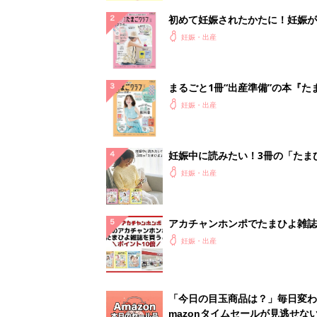
初めて妊娠されたかたに！妊娠が
ったら最初に読む本『初めてのた
妊娠・出産
クラブ 夏号』
まるごと1冊“出産準備”の本『た
クラブ 夏号』〈スペシャル大特
妊娠・出産
夫婦で予習する 出産の教科書
妊娠中に読みたい！3冊の「たま
よ」
妊娠・出産
アカチャンホンポでたまひよ雑誌
うとポイント10倍【期間限定】
妊娠・出産
「今日の目玉商品は？」毎日変わ
mazonタイムセールが見逃せな