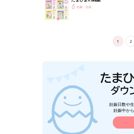
妊娠・出産
1
2
妊娠日数や
妊娠中か