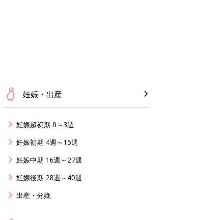
妊娠・出産
妊娠超初期 0～3週
妊娠初期 4週～15週
妊娠中期 16週～27週
妊娠後期 28週～40週
出産・分娩