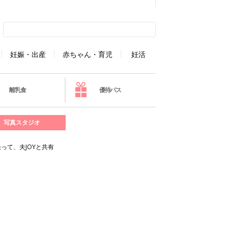
妊娠・出産
赤ちゃん・育児
妊活
離乳食
優待パス
写真スタジオ
って、夫JOYと共有