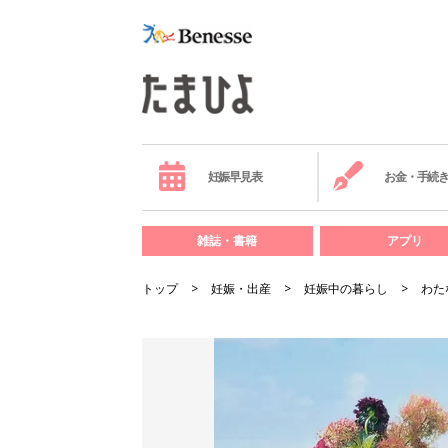
妊娠早見表
お金・手続
雑誌・書籍
アプリ
トップ
妊娠・出産
妊娠中の暮らし
わた