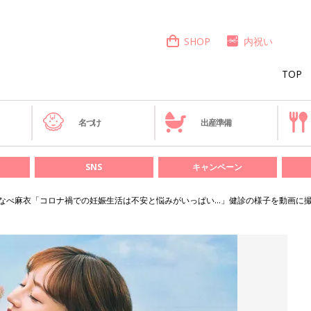
SHOP
内祝い
TOP
き
名づけ
出産準備
SNS
キャンペーン
なべ麻衣「コロナ禍での妊娠生活は不安と悩みがいっぱい…」健診の様子を動画に撮