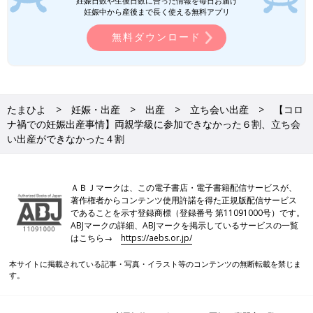
妊娠日数や生後日数に合った情報を毎日お届け
妊娠中から産後まで長く使える無料アプリ
無料ダウンロード
たまひよ
妊娠・出産
出産
立ち会い出産
【コロ
ナ禍での妊娠出産事情】両親学級に参加できなかった６割、立ち会
い出産ができなかった４割
ＡＢＪマークは、この電子書店・電子書籍配信サービスが、
著作権者からコンテンツ使用許諾を得た正規版配信サービス
であることを示す登録商標（登録番号 第11091000号）です。
ABJマークの詳細、ABJマークを掲示しているサービスの一覧
はこちら→
https://aebs.or.jp/
本サイトに掲載されている記事・写真・イラスト等のコンテンツの無断転載を禁じま
す。