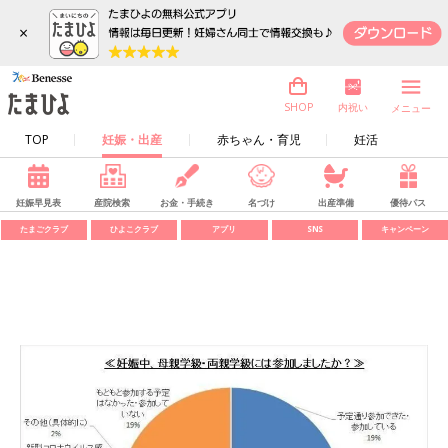
×
内祝い
SHOP
メニュー
TOP
妊娠・出産
赤ちゃん・育児
妊活
妊娠早見表
産院検索
お金・手続き
名づけ
出産準備
優待パス
たまごクラブ
ひよこクラブ
アプリ
SNS
キャンペーン