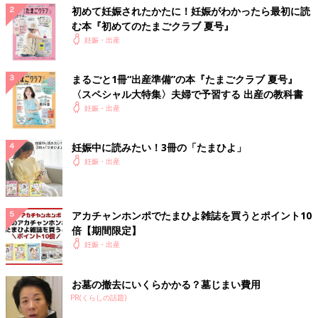
初めて妊娠されたかたに！妊娠がわかったら最初に読
む本『初めてのたまごクラブ 夏号』
妊娠・出産
まるごと1冊“出産準備”の本『たまごクラブ 夏号』
〈スペシャル大特集〉夫婦で予習する 出産の教科書
妊娠・出産
妊娠中に読みたい！3冊の「たまひよ」
妊娠・出産
アカチャンホンポでたまひよ雑誌を買うとポイント10
倍【期間限定】
妊娠・出産
お墓の撤去にいくらかかる？墓じまい費用
PR(くらしの話題)