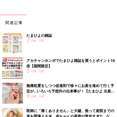
関連記事
たまひよの雑誌
妊娠・出産
アカチャンホンポでたまひよ雑誌を買うとポイント10
倍【期間限定】
妊娠・出産
無痛処置をしつつ促進剤で徐々にお産を進めて行く予
定が…いろいろ予想外の出来事が！【たまひよ 出産体
験談】
妊娠・出産
医師に「痛くありません」と大嘘、焦って産院までの
道を間違える夫、赤ちゃんの産声が意外すぎた…など