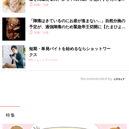
など。出産爆笑エピソード
妊娠・出産
「陣痛はきているのにお産が進まない…」自然分娩の
予定が、過強陣痛のため緊急帝王切開に【たまひよ
出産体験談】
妊娠・出産
短期・単発バイトを始めるならショットワー
クス
PR(ショットワークス)
Recommended by
特集