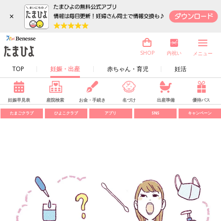
×
内祝い
SHOP
メニュー
TOP
妊娠・出産
赤ちゃん・育児
妊活
妊娠早見表
産院検索
お金・手続き
名づけ
出産準備
優待パス
たまごクラブ
ひよこクラブ
アプリ
SNS
キャンペーン