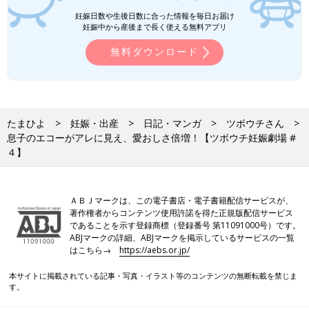
妊娠日数や生後日数に合った情報を毎日お届け
妊娠中から産後まで長く使える無料アプリ
無料ダウンロード
たまひよ
妊娠・出産
日記・マンガ
ツボウチさん
息子のエコーがアレに見え、愛おしさ倍増！【ツボウチ妊娠劇場 #
４】
ＡＢＪマークは、この電子書店・電子書籍配信サービスが、
著作権者からコンテンツ使用許諾を得た正規版配信サービス
であることを示す登録商標（登録番号 第11091000号）です。
ABJマークの詳細、ABJマークを掲示しているサービスの一覧
はこちら→
https://aebs.or.jp/
本サイトに掲載されている記事・写真・イラスト等のコンテンツの無断転載を禁じま
す。