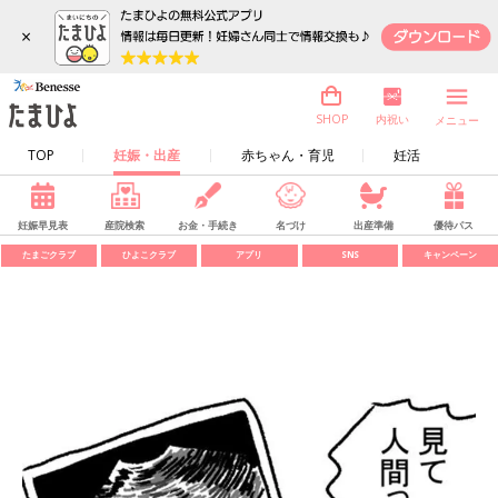
×
内祝い
SHOP
メニュー
TOP
妊娠・出産
赤ちゃん・育児
妊活
妊娠早見表
産院検索
お金・手続き
名づけ
出産準備
優待パス
たまごクラブ
ひよこクラブ
アプリ
SNS
キャンペーン