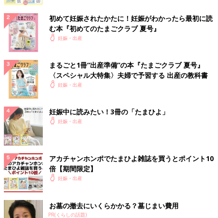
初めて妊娠されたかたに！妊娠がわかったら最初に読
む本『初めてのたまごクラブ 夏号』
妊娠・出産
まるごと1冊“出産準備”の本『たまごクラブ 夏号』
〈スペシャル大特集〉夫婦で予習する 出産の教科書
妊娠・出産
妊娠中に読みたい！3冊の「たまひよ」
妊娠・出産
アカチャンホンポでたまひよ雑誌を買うとポイント10
倍【期間限定】
妊娠・出産
お墓の撤去にいくらかかる？墓じまい費用
PR(くらしの話題)