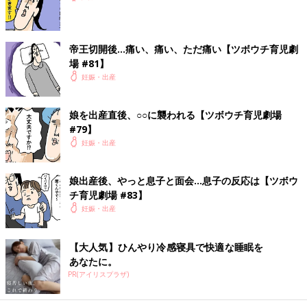
帝王切開後…痛い、痛い、ただ痛い【ツボウチ育児劇
場 #81】
妊娠・出産
娘を出産直後、○○に襲われる【ツボウチ育児劇場
#79】
妊娠・出産
娘出産後、やっと息子と面会…息子の反応は【ツボウ
チ育児劇場 #83】
妊娠・出産
【大人気】ひんやり冷感寝具で快適な睡眠を
あなたに。
PR(アイリスプラザ)