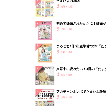
たまひよの雑誌
妊娠・出産
初めて妊娠されたかたに！妊娠が
ったら最初に読む本『初めてのた
妊娠・出産
クラブ 夏号』
まるごと1冊“出産準備”の本『た
クラブ 夏号』〈スペシャル大特
妊娠・出産
夫婦で予習する 出産の教科書
妊娠中に読みたい！3冊の「たま
よ」
妊娠・出産
アカチャンホンポでたまひよ雑誌
うとポイント10倍【期間限定】
妊娠・出産