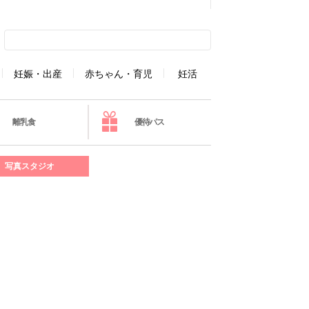
妊娠・出産
赤ちゃん・育児
妊活
離乳食
優待パス
写真スタジオ