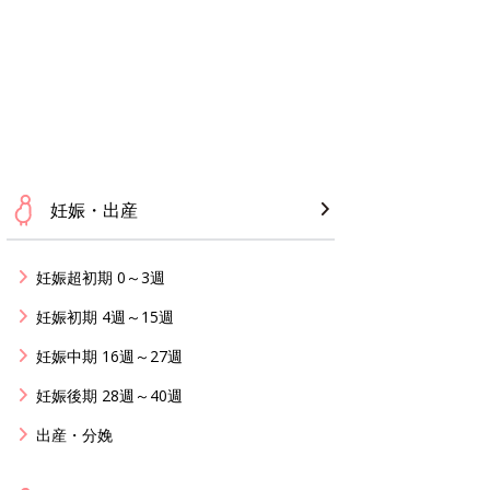
妊娠・出産
妊娠超初期 0～3週
妊娠初期 4週～15週
妊娠中期 16週～27週
妊娠後期 28週～40週
出産・分娩