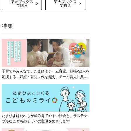
楽天ブックス
楽天ブックス
で購入
で購入
特集
子育てをみんなで。たまひよチーム育児。頑張る2人を
応援する、妊娠・育児世代を超え、チーム育児に共感
する社会を目指していきます。
たまひよはだれもが産み育てやすい社会と、サステナ
ブルなこどものミライの実現をめざします