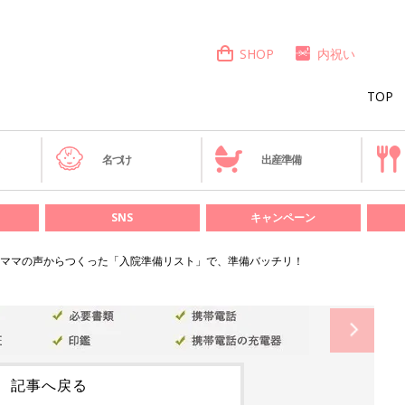
SHOP
内祝い
TOP
き
名づけ
出産準備
SNS
キャンペーン
ママの声からつくった「入院準備リスト」で、準備バッチリ！
記事へ戻る