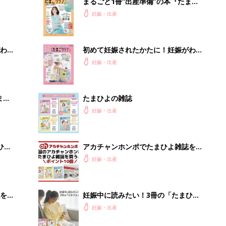
まるごと1冊“出産準備”の本『たまご
クラブ 夏号』〈スペシャル大特集〉
妊娠・出産
夫婦で予習する 出産の教科書
わか
初めて妊娠されたかたに！妊娠がわか
まご
ったら最初に読む本『初めてのたまご
妊娠・出産
クラブ 夏号』
まご
たまひよの雑誌
集〉
妊娠・出産
ひ
アカチャンホンポでたまひよ雑誌を買
うとポイント10倍【期間限定】
妊娠・出産
を買
妊娠中に読みたい！3冊の「たまひ
よ」
妊娠・出産