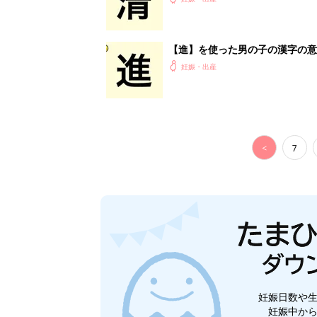
【進】を使った男の子の漢字の意
妊娠・出産
<
7
妊娠日数や
妊娠中か