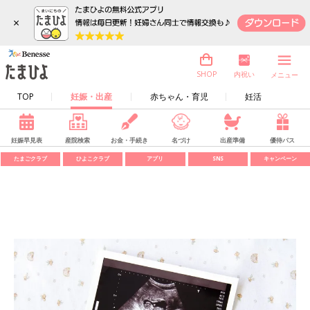
×
内祝い
SHOP
メニュー
TOP
妊娠・出産
赤ちゃん・育児
妊活
妊娠早見表
産院検索
お金・手続き
名づけ
出産準備
優待パス
たまごクラブ
ひよこクラブ
アプリ
SNS
キャンペーン