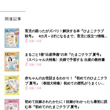
関連記事
育児の困ったがズバリ！解決する本『ひよこクラブ
秋号』 4カ月～2才になるまで、育児に役立つ情報が
いっぱい！
妊娠・出産
まるごと1冊“出産準備”の本『たまごクラブ 夏号』
〈スペシャル大特集〉夫婦で予習する 出産の教科書
妊娠・出産
赤ちゃんのお世話まるわかり！『初めてのひよこクラ
ブ 夏号』〈巻頭大特集〉初めての授乳がうまくい
く！ おっぱい・ミルクの基本と夏のトラブル 解決テ
妊娠・出産
ク
初めて妊娠されたかたに！妊娠がわかったら最初に読
む本『初めてのたまごクラブ 夏号』