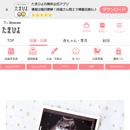
×
内祝い
SHOP
メニュー
TOP
妊娠・出産
赤ちゃん・育児
妊活
妊娠早見表
産院検索
お金・手続き
名づけ
出産準備
優待パス
たまごクラブ
ひよこクラブ
アプリ
SNS
キャンペーン