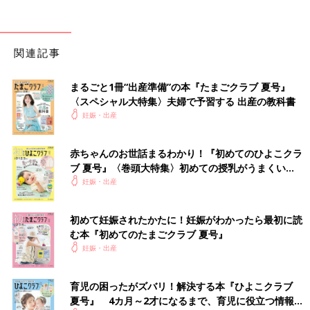
関連記事
まるごと1冊“出産準備”の本『たまごクラブ 夏号』
〈スペシャル大特集〉夫婦で予習する 出産の教科書
妊娠・出産
赤ちゃんのお世話まるわかり！『初めてのひよこクラ
ブ 夏号』〈巻頭大特集〉初めての授乳がうまくい
く！ おっぱい・ミルクの基本と夏のトラブル 解決テ
妊娠・出産
ク
初めて妊娠されたかたに！妊娠がわかったら最初に読
む本『初めてのたまごクラブ 夏号』
妊娠・出産
育児の困ったがズバリ！解決する本『ひよこクラブ
夏号』 4カ月～2才になるまで、育児に役立つ情報が