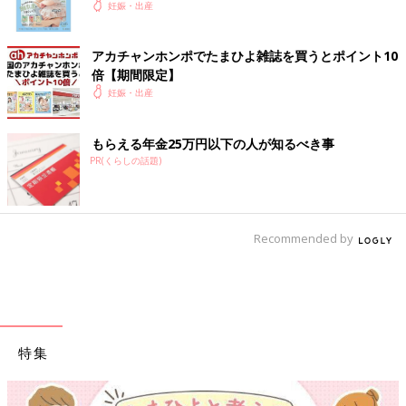
いっぱい！
妊娠・出産
アカチャンホンポでたまひよ雑誌を買うとポイント10
倍【期間限定】
妊娠・出産
もらえる年金25万円以下の人が知るべき事
PR(くらしの話題)
Recommended by
特集