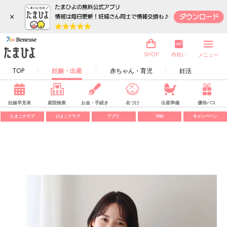
×
内祝い
SHOP
メニュー
TOP
妊娠・出産
赤ちゃん・育児
妊活
妊娠早見表
産院検索
お金・手続き
名づけ
出産準備
優待パス
たまごクラブ
ひよこクラブ
アプリ
SNS
キャンペーン