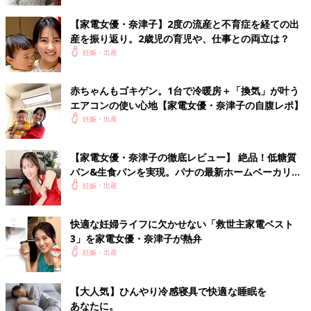
【家電女優・奈津子】2度の流産と不育症を経ての出
産を振り返り。2歳児の育児や、仕事との両立は？
妊娠・出産
赤ちゃんもゴキゲン。1台で冷暖房＋「換気」が叶う
エアコンの使い心地【家電女優・奈津子の自腹レポ】
妊娠・出産
【家電女優・奈津子の徹底レビュー】 絶品！低糖質
パン&生食パンを実現。パナの最新ホームベーカリー
は食卓の救世主だった
妊娠・出産
快適な妊婦ライフに欠かせない「救世主家電ベスト
3」を家電女優・奈津子が熱弁
妊娠・出産
【大人気】ひんやり冷感寝具で快適な睡眠を
あなたに。