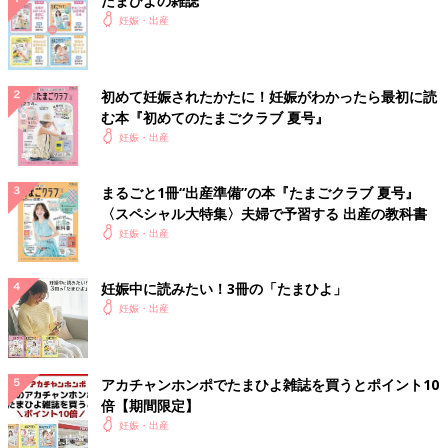
たまひよの雑誌
妊娠・出産
初めて妊娠されたかたに！妊娠がわかったら最初に読
む本『初めてのたまごクラブ 夏号』
妊娠・出産
まるごと1冊“出産準備”の本『たまごクラブ 夏号』
〈スペシャル大特集〉夫婦で予習する 出産の教科書
妊娠・出産
妊娠中に読みたい！3冊の「たまひよ」
妊娠・出産
アカチャンホンポでたまひよ雑誌を買うとポイント10
倍【期間限定】
妊娠・出産