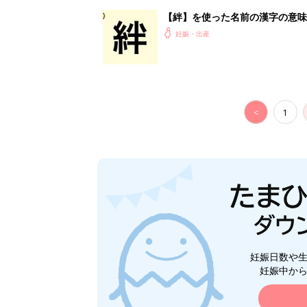
妊娠日数や
妊娠中か