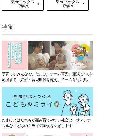
楽天ブックス
楽天ブックス
で購入
で購入
特集
子育てをみんなで。たまひよチーム育児。頑張る2人を
応援する、妊娠・育児世代を超え、チーム育児に共感
する社会を目指していきます。
たまひよはだれもが産み育てやすい社会と、サステナ
ブルなこどものミライの実現をめざします