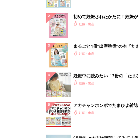
アカチャンホンポでたまひよ雑誌
うとポイント10倍【期間限定】
妊娠・出産
65歳以上の方は確認してみて「
いたまま放置…」実は危険信号？
プラント始...
PR（あんしんインプラント）
ランキングをもっと見る
妊娠・出産の人気テーマ
赤ちゃんの名前・名づけ
名前ランキングなど赤ちゃんの名づけに迷