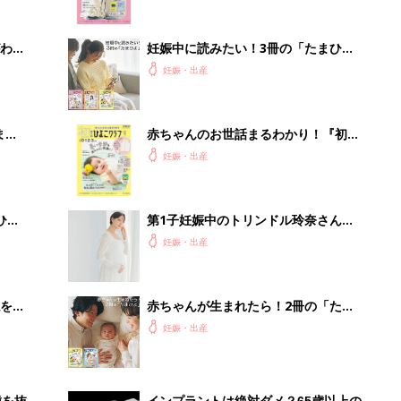
を買
赤ちゃんが生まれたら！2冊の「たま
ビュー後編）
ひよ」
妊娠・出産
歯を抜
インプラントは絶対ダメ？65歳以上の
イン
方は確認してみて。20名の歯科医師監
修のガイ...
PR（あんしんインプラント）
Recommended by
出産予定日計算ツール
った
排卵日や最終生理日から出産予定日を計算した