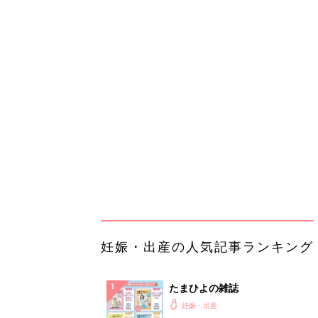
妊娠・出産の人気記事ランキング
たまひよの雑誌
妊娠・出産
初めて妊娠されたかたに！妊娠が
ったら最初に読む本『初めてのた
妊娠・出産
クラブ 夏号』
まるごと1冊“出産準備”の本『た
クラブ 夏号』〈スペシャル大特
妊娠・出産
夫婦で予習する 出産の教科書
妊娠中に読みたい！3冊の「たま
よ」
妊娠・出産