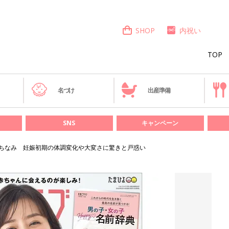
SHOP
内祝い
TOP
き
名づけ
出産準備
SNS
キャンペーン
ちなみ 妊娠初期の体調変化や大変さに驚きと戸惑い