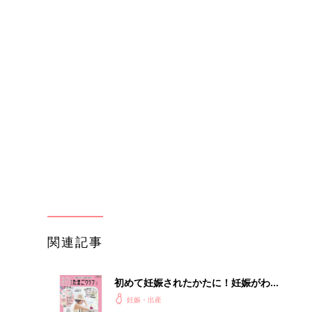
関連記事
初めて妊娠されたかたに！妊娠がわか
ったら最初に読む本『初めてのたまご
妊娠・出産
クラブ 夏号』
わか
妊娠中に読みたい！3冊の「たまひ
まご
よ」
妊娠・出産
まご
赤ちゃんのお世話まるわかり！『初め
集〉
てのひよこクラブ 夏号』〈巻頭大特
妊娠・出産
集〉初めての授乳がうまくいく！ お
っぱい・ミルクの基本と夏のトラブル
解決テク
ひ
第1子妊娠中のトリンドル玲奈さん。
「つわり中はごはんのにおいで気持ち
妊娠・出産
悪くなったことも…」有名夫婦の
YouTubeから学んだ夫がつわり中に
したこととは？（たまひよ独占インタ