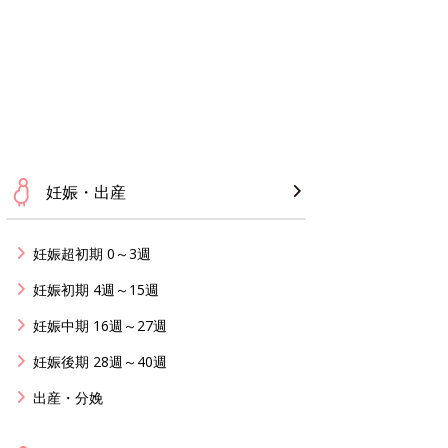
妊娠・出産
妊娠超初期 0～3週
妊娠初期 4週～15週
妊娠中期 16週～27週
妊娠後期 28週～40週
出産・分娩