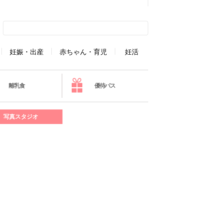
妊娠・出産
赤ちゃん・育児
妊活
離乳食
優待パス
写真スタジオ