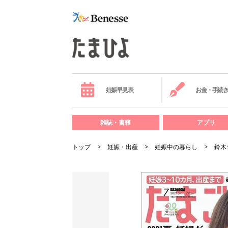
妊娠早見表
お金・手続
雑誌・書籍
アプリ
トップ
妊娠・出産
妊娠中の暮らし
鈴木