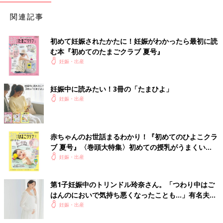
関連記事
初めて妊娠されたかたに！妊娠がわかったら最初に読
む本『初めてのたまごクラブ 夏号』
妊娠・出産
妊娠中に読みたい！3冊の「たまひよ」
妊娠・出産
赤ちゃんのお世話まるわかり！『初めてのひよこクラ
ブ 夏号』〈巻頭大特集〉初めての授乳がうまくい
く！ おっぱい・ミルクの基本と夏のトラブル 解決テ
妊娠・出産
ク
第1子妊娠中のトリンドル玲奈さん。「つわり中はご
はんのにおいで気持ち悪くなったことも…」有名夫婦
のYouTubeから学んだ夫がつわり中にしたことと
妊娠・出産
は？（たまひよ独占インタビュー後編）