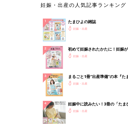
妊娠・出産の人気記事ランキング
たまひよの雑誌
妊娠・出産
初めて妊娠されたかたに！妊娠が
ったら最初に読む本『初めてのた
妊娠・出産
クラブ 夏号』
まるごと1冊“出産準備”の本『た
クラブ 夏号』〈スペシャル大特
妊娠・出産
夫婦で予習する 出産の教科書
妊娠中に読みたい！3冊の「たま
よ」
妊娠・出産