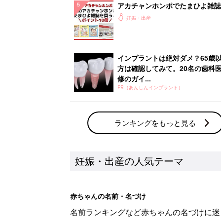
アカチャンホンポでたまひよ雑誌
うとポイント10倍【期間限定】
妊娠・出産
インプラントは絶対ダメ？65歳
方は確認してみて。20名の歯科
修のガイ...
PR（あんしんインプラント）
ランキングをもっと見る
妊娠・出産の人気テーマ
赤ちゃんの名前・名づけ
名前ランキングなど赤ちゃんの名づけに迷