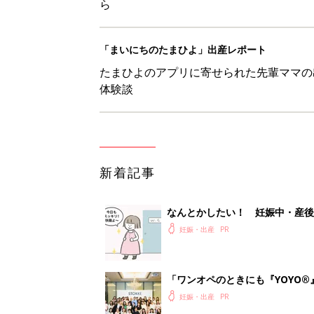
ら
「まいにちのたまひよ」出産レポート
たまひよのアプリに寄せられた先輩ママの
体験談
新着記事
なんとかしたい！ 妊娠中・産
妊娠・出産
「ワンオペのときにも『YOYO®
会に登場。「YOYO®」を愛用し
妊娠・出産