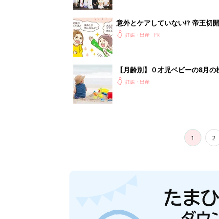
意外とケアしていない!? 帝王
妊娠・出産
【月齢別】０才児ベビーの8月の
妊娠・出産
1
2