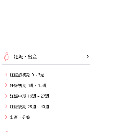
妊娠・出産
妊娠超初期 0～3週
妊娠初期 4週～15週
妊娠中期 16週～27週
妊娠後期 28週～40週
出産・分娩