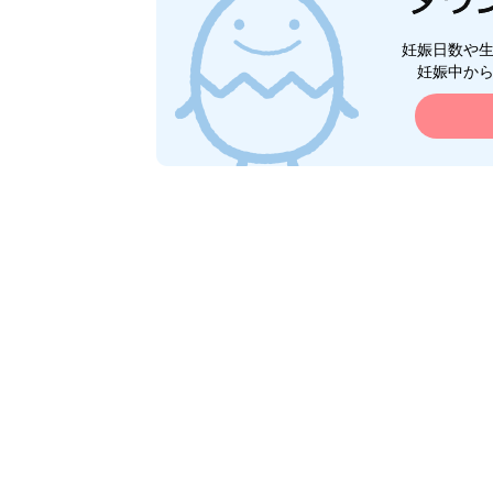
妊娠日数や
妊娠中か