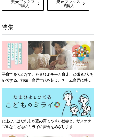
楽天ブックス
楽天ブックス
で購入
で購入
特集
子育てをみんなで。たまひよチーム育児。頑張る2人を
応援する、妊娠・育児世代を超え、チーム育児に共感
する社会を目指していきます。
たまひよはだれもが産み育てやすい社会と、サステナ
ブルなこどものミライの実現をめざします