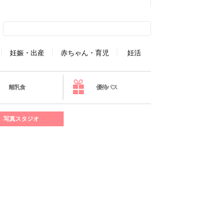
妊娠・出産
赤ちゃん・育児
妊活
離乳食
優待パス
写真スタジオ