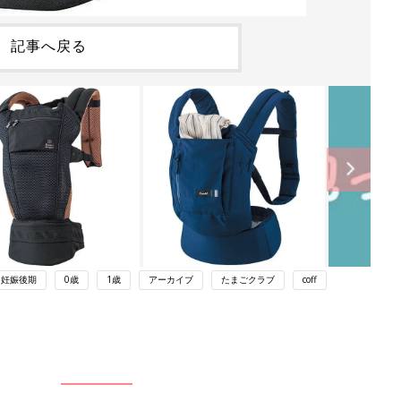
記事へ戻る
妊娠後期
0歳
1歳
アーカイブ
たまごクラブ
coff