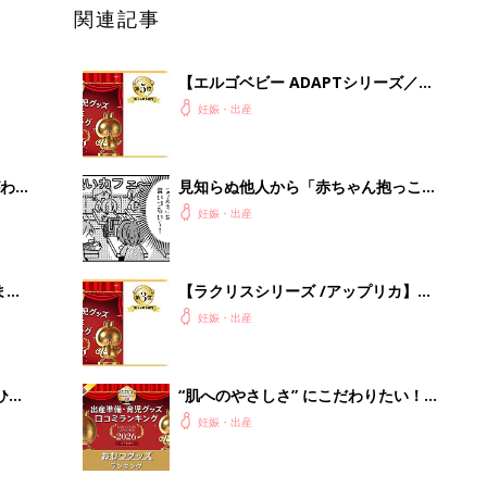
関連記事
【エルゴベビー ADAPTシリーズ／
Ergobaby（ダッドウェイ）】 抱っ
妊娠・出産
こひも人気口コミランキング（体験
談）
わか
見知らぬ他人から「赤ちゃん抱っこさ
まご
せて〜」と言われたら、どうしたらい
妊娠・出産
い⁉︎『ふうふう子育て ＃57』
まご
【ラクリスシリーズ /アップリカ】
集〉
抱っこひも人気口コミランキング（体
妊娠・出産
験談）
ひ
“肌へのやさしさ” にこだわりたい！
ママ・パパが選ぶおむつグッズ8選
妊娠・出産
【たまひよ 赤ちゃんグッズ大賞
2026】