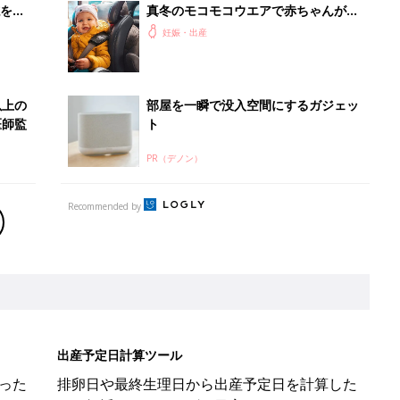
を買
真冬のモコモコウエアで赤ちゃんが救
急搬送･･･!?ダウン着用でのチャイル
妊娠・出産
ドシートや抱っこひも使用は危険【小
児科医】
以上の
部屋を一瞬で没入空間にするガジェッ
医師監
ト
PR（デノン）
Recommended by
出産予定日計算ツール
った
排卵日や最終生理日から出産予定日を計算した