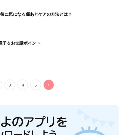
切開後に気になる傷あとケアの方法とは？
様子＆お世話ポイント
3
4
5
>