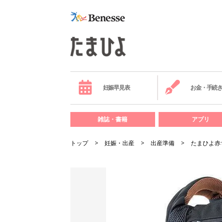
妊娠早見表
お金・手続
雑誌・書籍
アプリ
トップ
妊娠・出産
出産準備
たまひよ赤