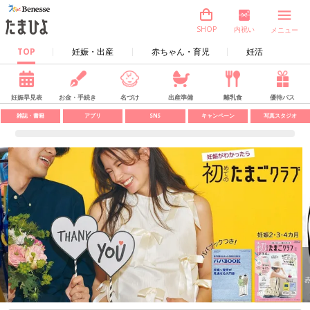
内祝い
SHOP
メニュー
TOP
妊娠・出産
赤ちゃん・育児
妊活
妊娠早見表
お金・手続き
名づけ
出産準備
離乳食
優待パス
雑誌・書籍
アプリ
SNS
キャンペーン
写真スタジオ