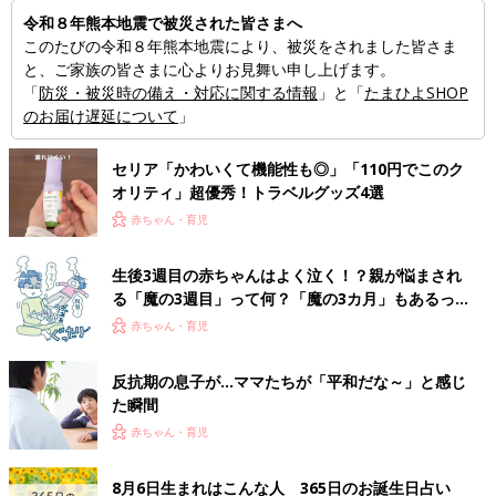
令和８年熊本地震で被災された皆さまへ
このたびの令和８年熊本地震により、被災をされました皆さま
と、ご家族の皆さまに心よりお見舞い申し上げます。
「
防災・被災時の備え・対応に関する情報
」と「
たまひよSHOP
のお届け遅延について
」
セリア「かわいくて機能性も◎」「110円でこのク
オリティ」超優秀！トラベルグッズ4選
赤ちゃん・育児
生後3週目の赤ちゃんはよく泣く！？親が悩まされ
る「魔の3週目」って何？「魔の3カ月」もあるって
本当？【専門家】
赤ちゃん・育児
反抗期の息子が...ママたちが「平和だな～」と感じ
た瞬間
赤ちゃん・育児
8月6日生まれはこんな人 365日のお誕生日占い