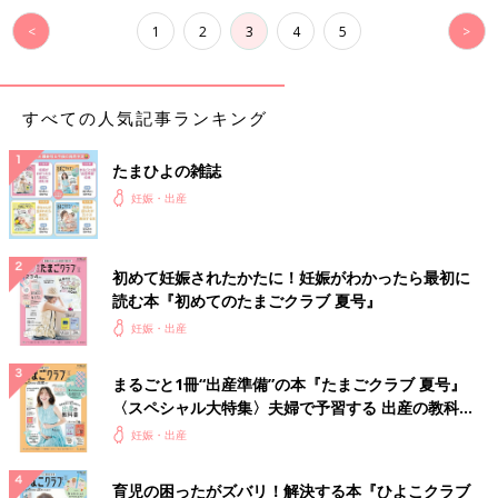
<
1
2
3
4
5
>
すべての人気記事ランキング
たまひよの雑誌
妊娠・出産
初めて妊娠されたかたに！妊娠がわかったら最初に
読む本『初めてのたまごクラブ 夏号』
妊娠・出産
まるごと1冊“出産準備”の本『たまごクラブ 夏号』
〈スペシャル大特集〉夫婦で予習する 出産の教科
書
妊娠・出産
育児の困ったがズバリ！解決する本『ひよこクラブ