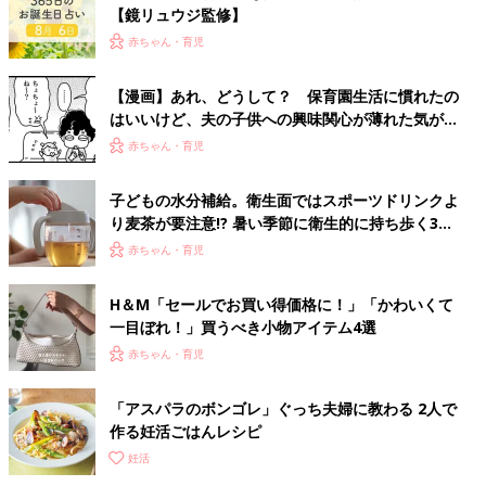
【鏡リュウジ監修】
赤ちゃん・育児
【漫画】あれ、どうして？ 保育園生活に慣れたの
はいいけど、夫の子供への興味関心が薄れた気がす
る……！『ふうふう子育て ＃91』
赤ちゃん・育児
子どもの水分補給。衛生面ではスポーツドリンクよ
り麦茶が要注意!? 暑い季節に衛生的に持ち歩く3つ
のコツとは？【専門家監修】
赤ちゃん・育児
H＆М「セールでお買い得価格に！」「かわいくて
一目ぼれ！」買うべき小物アイテム4選
赤ちゃん・育児
「アスパラのボンゴレ」ぐっち夫婦に教わる 2人で
作る妊活ごはんレシピ
妊活