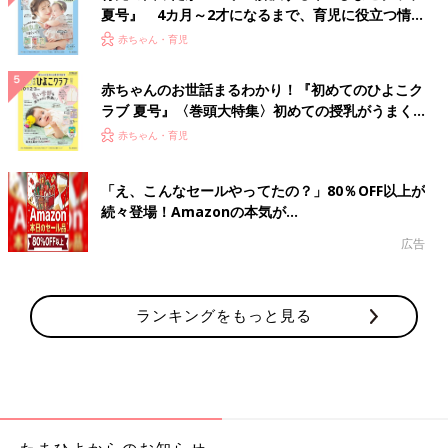
夏号』 4カ月～2才になるまで、育児に役立つ情報
がいっぱい！
赤ちゃん・育児
赤ちゃんのお世話まるわかり！『初めてのひよこク
ラブ 夏号』〈巻頭大特集〉初めての授乳がうまく
いく！ おっぱい・ミルクの基本と夏のトラブル 解
赤ちゃん・育児
決テク
「え、こんなセールやってたの？」80％OFF以上が
続々登場！Amazonの本気が...
広告
ランキングをもっと見る