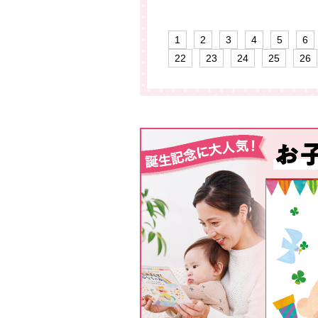
1
2
3
4
5
6
22
23
24
25
26