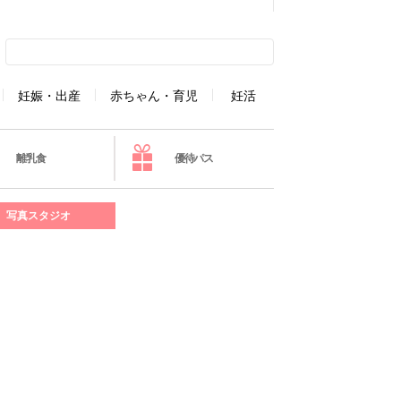
妊娠・出産
赤ちゃん・育児
妊活
離乳食
優待パス
写真スタジオ