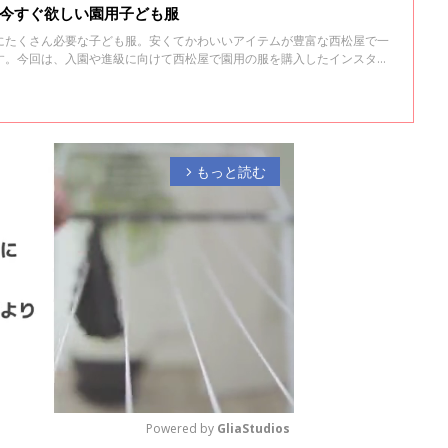
!?今すぐ欲しい園用子ども服
にたくさん必要な子ども服。安くてかわいいアイテムが豊富な西松屋で一
す。今回は、入園や進級に向けて西松屋で園用の服を購入したインスタマ
みました！
もっと読む
arrow_forward_ios
Powered by 
GliaStudios