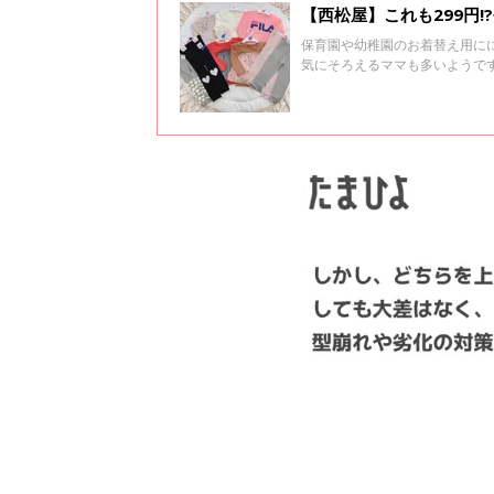
【西松屋】これも299円
保育園や幼稚園のお着替え用に
気にそろえるママも多いようで
マたちの様子を戦利品を集めて