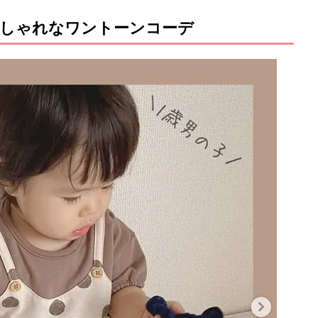
しゃれなワントーンコーデ
M
u
t
e