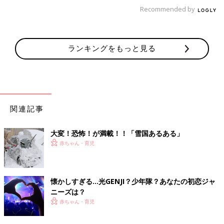
「子どもの頃にNHKの『みんなのうた』で流れていた『勇気一つ
Recommended by
友にして』です。
救いようのない歌詞と映像で、とにかく恐怖でした」
ランキングをもっと見る
「地域限定なのかもしれませんが、パルナス製菓のテレビコマー
シャル。
聞くたびに何者かにさらわれそうな妄想に襲われて、怖かったで
す」
関連記事
パルナス製菓を知らなかったのでネットで調べました。近畿地方
中心の食品メーカーでした。
大変！恐怖！が満載！！「雪国あるある」
映像を見ましたが、トラウマになりそうな個性的な映像と歌で、
赤ちゃん・育児
投稿者の声に納得です。
懐かしすぎる…光GENJI？少年隊？あなたの初恋ジャ
ニーズは？
文／和兎 尊美
赤ちゃん・育児