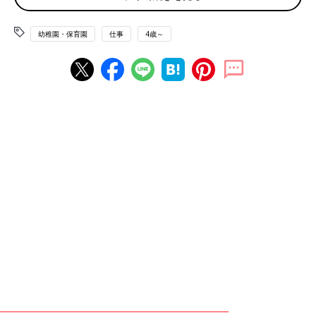
今は見かけないですね」
「ぼっとん便所。実家は田舎の古い家なので、子どもの頃はぼっ
幼稚園・保育園
仕事
4歳～
とん便所でした。
落ちそうで怖かったし、人気テレビ番組の『８時だョ！全員集
合』で、トイレから手が出てくるコントがあってますます怖くな
った」
人気者なのに恐怖を感じるキャラクター系
「ピエロです。白い顔に赤い鼻。子どもの頃、怖くて怖くて泣き
出した記憶あり。
実は今も苦手です」
「着ぐるみです。とくにスリム系が苦手。
ファストフードのお店で、ピエロのようなキャラクターがいて気
持ち悪くて怖かったです」
「私も着ぐるみが苦手でした。ねずみの人気キャラクターのテー