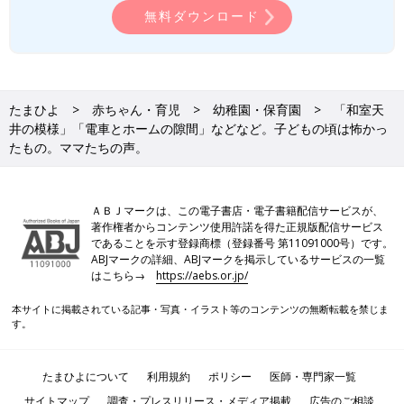
無料ダウンロード
たまひよ
赤ちゃん・育児
幼稚園・保育園
「和室天
井の模様」「電車とホームの隙間」などなど。子どもの頃は怖かっ
たもの。ママたちの声。
ＡＢＪマークは、この電子書店・電子書籍配信サービスが、
著作権者からコンテンツ使用許諾を得た正規版配信サービス
であることを示す登録商標（登録番号 第11091000号）です。
ABJマークの詳細、ABJマークを掲示しているサービスの一覧
はこちら→
https://aebs.or.jp/
本サイトに掲載されている記事・写真・イラスト等のコンテンツの無断転載を禁じま
す。
たまひよについて
利用規約
ポリシー
医師・専門家一覧
サイトマップ
調査・プレスリリース・メディア掲載
広告のご相談