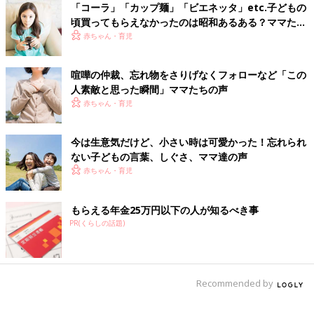
■文中のコメントは口コミサイト「ウィメンズパーク」の投稿を
「コーラ」「カップ麺」「ビエネッタ」etc.子どもの
抜粋したものです。
頃買ってもらえなかったのは昭和あるある？ママたち
の声
赤ちゃん・育児
喧嘩の仲裁、忘れ物をさりげなくフォローなど「この
人素敵と思った瞬間」ママたちの声
赤ちゃん・育児
今は生意気だけど、小さい時は可愛かった！忘れられ
ない子どもの言葉、しぐさ、ママ達の声
赤ちゃん・育児
もらえる年金25万円以下の人が知るべき事
PR(くらしの話題)
Recommended by