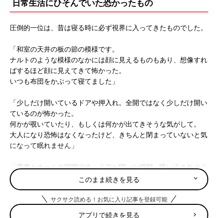
日常生活にひそんでいた恐かったもの
圧倒的一位は、昔は寝る時に必ず視界に入ってきたものでした。
「和室の天井の板の節の模様です。
ナルトのような模様のなかには顔に見えるものもあり、想像すれ
ばするほど顔に見えてきて怖かった。
いつも布団をかぶって寝てました」
「少しだけ開いているドアや押入れ。全開ではなく少しだけ開い
ているのが怖かった。
何かが覗いていたり、もしくは何かが出てきそうな気がして。
大人になり恐怖はなくなったけど、きちんと閉まっていないと気
になって眠れません」
「電車とホームの隙間です。ドアが開いた瞬間、吸い込まれそう
で落ちたらどうしようと恐怖でした」
このまま続きを見る
「電柱などに貼られていた、お葬式がある家へ案内する貼り紙。
サクサク読める！お気に入り記事を登録可能
手首から先の絵が生々しくて、腰抜けそうなくらい怖かった。
アプリで続きを見る