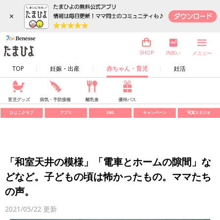
×
内祝い
SHOP
メニュー
TOP
妊娠・出産
赤ちゃん・育児
妊活
育児グッズ
病気・予防接種
離乳食
優待パス
ひよこクラブ
アプリ
SNS
キャンペーン
写真スタジオ
「和室天井の模様」「電車とホームの隙間」な
どなど。子どもの頃は怖かったもの。ママたち
の声。
2021/05/22
更新