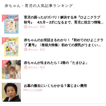
マパークへ行った時、あの目が怖くて、さらに想像よりも大きく
赤ちゃん・育児の人気記事ランキング
て、後ずさりしたことを覚えています」
育児の困ったがズバリ！解決する本『ひよこクラブ
「タイヤメーカーのタイヤの中が笑顔のキャラクター。妖怪にし
秋号』 4カ月～2才になるまで、育児に役立つ情報が
か見えない」
いっぱい！
赤ちゃん・育児
赤ちゃんのお世話まるわかり！『初めてのひよこクラ
テレビから流れてくる恐怖映像系
ブ 夏号』〈巻頭大特集〉初めての授乳がうまくい
く！ おっぱい・ミルクの基本と夏のトラブル 解決テ
赤ちゃん・育児
ク
「土曜ワイド劇場のオープニングで、丸がたくさんでてくるや
つ。ものすごく怖かった」
赤ちゃんが生まれたら！2冊の「たまひよ」
赤ちゃん・育児
「私は火曜サスペンス劇場です。不安を掻き立てる音楽ととも
に、ドラマで一番盛り上がる場面（殺人や逃げるシーンとか）が
出てきてすっごく怖かったです」
お墓の撤去にいくらかかる？墓じまい費用
PR(くらしの話題)
「テレビアニメの『妖怪人間ベム』のオープニング。恐怖感満載
で、今のアニメではありえない、おどろおどろしさでした」