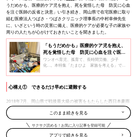
うだめかも、医療的ケア児を抱え、死を覚悟した母 防災に心血
を注ぐ医師の反省と決意」い引き続き、岡山県で在宅医療に取り
組む医療法人つばさ・つばさクリニック理事長の中村幸伸先生
に、いざという時の災害に備え、医療的ケアが必要な子の家族や
周りの人たちが心がけておきたいことを聞きました。
「もうだめかも」医療的ケア児を抱え、
死を覚悟した母 防災に心血を注ぐ医師
の反省と決意
ワンオペ育児、孤育て、長時間労働、少子
化…。本特集「たまひよ 家族を考える」で
は、妊娠・育児をとりまくさまざまな事象を、
できるだけわかりやすくお届けし、誰ひとりと
りこぼすことなく赤ちゃん・子どもたちの命と
心構え① できるだけ早めに避難する
健康を守る世界のヒントを探したいと考えてい
ます。
2018年7月、岡山県で戦後最大級の被害をもたらした西日本豪雨
が発生しました。岡山県は「晴れの国」と呼ばれ、災害が少ない
このまま続きを見る
地域でしたが、その油断が多くの人の避難の遅れにつながったと
いわれています。
サクサク読める！お気に入り記事を登録可能
中村先生が担当する医療的ケア児の中には、避難が遅れて自宅が
アプリで続きを見る