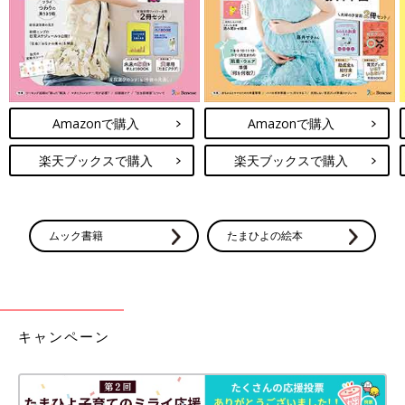
Amazonで購入
Amazonで購入
楽天ブックスで購入
楽天ブックスで購入
畳の上で死にたい 「悔いなき看取り」を実現した8家族のストー
リ―
Amazonで見る
ムック書籍
たまひよの絵本
（取材・文 武田純子）
キャンペーン