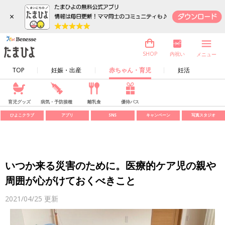
×
内祝い
SHOP
メニュー
TOP
妊娠・出産
赤ちゃん・育児
妊活
育児グッズ
病気・予防接種
離乳食
優待パス
ひよこクラブ
アプリ
SNS
キャンペーン
写真スタジオ
いつか来る災害のために。医療的ケア児の親や
周囲が心がけておくべきこと
2021/04/25
更新