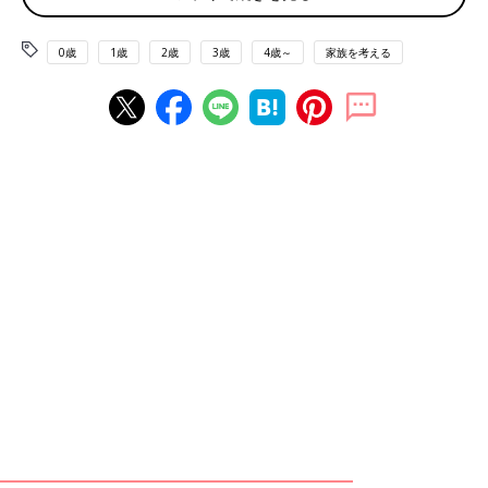
浸水・停電し、人工呼吸器のバッテリーがなくなりかけて、あと
数分遅れていたら命を落としていただろう子もいました。中村先
0歳
1歳
2歳
3歳
4歳～
家族を考える
生はこの災害を機にクリニックの防災対策を強化し、在宅医療を
行う患者さんや家族への「防災・減災のてびき」を作成。その中
で特に強調しているのは、「できるだけ早めに避難すること」で
す。
「医療的ケアがある子どもたちの多くが、避難に車が必要で、か
つ多くの時間がかかります。特に水害発生時はマフラーが水没す
ると車が動かなくなってしまいますから、大雨警報や洪水警報、
氾濫警戒情報などが発令される『避難準備・高齢者等避難開始
（警戒レベル３）』のうちに、すみやかに避難場所に移動してく
ださい。実際には空振りで終わることも多々あるのですが、命を
守るためにも早めの避難行動をとることが大事です」
心構え② 病院に行けなくても3日間やり過ごすための準
備をしておく