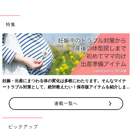
子どもや人をマッチングするシステム「ぼうさいやどかりおかや
ま」の運用を開始しました。どこにでもこういうサービスがある
わけではありませんが、地域でどんな対策をとっているか調べて
おくといいですね」
特集
取材・文／武田純子
海遊び、旅行、野球観戦も！在宅医が、
医療的ケア児を「家族との冒険」に連れ
出す理由
ワンオペ育児、孤育て、長時間労働、少子
化…。本特集「たまひよ 家族を考える」で
は、妊娠・育児をとりまくさまざまな事象を、
できるだけわかりやすくお届けし、誰ひとりと
妊娠・出産にまつわる体の変化は多岐にわたります。そんなマイナ
りこぼすことなく赤ちゃん・子どもたちの命と
「災害はいつ自分事になるかわからない」。東日本大震災をきっ
ートラブル対策として、絶対教えたい！保存版アイテムを紹介しま
健康を守る世界のヒントを探したいと考えてい
かけに、幾多の災害が発生するたびに、私たちは強く実感するよ
す。
ます。
うになりました。特に医療的ケア児は、避難の遅れが命に直結す
連載一覧へ
る可能性があります。すみやかな避難と安全の確保のために、ま
ずは日ごろの準備から始めることが大切です。
中村幸伸先生（プロフィール）
ピックアップ
1977年島根県生まれ。2002年鳥取医学部医学科卒業後、倉敷中