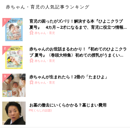
赤ちゃん・育児の人気記事ランキング
育児の困ったがズバリ！解決する本『ひよこクラブ
夏号』 4カ月～2才になるまで、育児に役立つ情報が
いっぱい！
赤ちゃん・育児
赤ちゃんのお世話まるわかり！『初めてのひよこクラ
ブ 夏号』〈巻頭大特集〉初めての授乳がうまくい
く！ おっぱい・ミルクの基本と夏のトラブル 解決テ
赤ちゃん・育児
ク
赤ちゃんが生まれたら！2冊の「たまひよ」
中村先生が担当している医療的ケア児の家族が、車に常備している「避難セット」
赤ちゃん・育児
2018年の西日本豪雨の時、在宅医療をしている患者さんが、か
かりつけの病院や大きな病院に避難させてもらおうとしたもの
の、その多くが断られたといいます。
お墓の撤去にいくらかかる？墓じまい費用
PR(くらしの話題)
「病院では大けがをした人や入院患者が優先です。特に医療的ケ
ア児は災害拠点病院になるような大きな病院が主治医になってい
ることが多く、そういった病院では大けがをした人や入院患者が