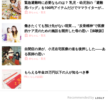
も停電の心配があるなら電源が確保できる場所に避難しなければ
緊急避難時に必要なものは？ 乳児・幼児別の「避難
いけません。非常時を想定して、前もって避難の方法や経路をシ
用バッグ」を100均アイテムだけでママライターがつ
ミュレーションしておきましょう」
くってみた！
赤ちゃん・育児
心構え④ 地域の人たちに協力をお願いしておく
働きたくても預け先がない現実…。“反骨精神”で医療
的ケア児のための施設を開所した母の思い【体験談】
本人や家族だけでの移動や避難が難しい場合は、隣近所の人たち
赤ちゃん・育児
に協力をお願いしておくことも大切です。
自閉症の弟が、小児在宅医療の道を後押しした――あ
「東日本大震災や西日本豪雨では、危ういところで助かった方の
る医師の思い
多くが、近所の人の手を借りていました。命の分かれ目の時、力
赤ちゃん・育児
を借りられるのはやはり近くにいる人です。ぜひ日ごろから地域
の人たちとつながり、助けを求める声かけをしてください」と中
村先生は強調します。
もらえる年金25万円以下の人が知るべき事
PR(くらしの話題)
「多くの自治体が、災害時に支援が必要だということを登録でき
る『避難行動要支援者名簿』を作成していますので、登録してお
きましょう。他にも自治体によっては独自の対策を実施している
Recommended by
ところもあります。例えば岡山県の小児科医会では2019年か
ら、災害発生時に電源・避難場所を提供する施設と、障害を持つ