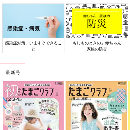
央病院に入職。2009年、岡山県初の在宅診療専門所「つばさク
リニック」を開設。2014年「つばさクリニック岡山」を開業。
著書に『畳の上で死にたい 「悔いなき看取り」を実現した8家族
のストーリ―』（幻冬舎）がある。
感染症対策、いますぐできるこ
「もしものときの」赤ちゃん・
と
家族の防災
最新号