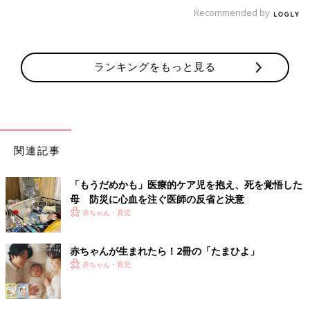
優先なので、避難のための入院は困難です。訪問看護師やヘルパ
Recommended by
ーも、自分たちが被災したり道がふさがれたりして、救助に行け
ない可能性が高いでしょう。病院に行けなくても、何とか3日間
やり過ごす用意をしておいてください。飲料水や薬、食事・栄養
剤、おむつや口腔ケアなどのケア用品、吸引・経管栄養・導尿な
ランキングをもっと見る
どに必要な医療用具を3日分、すぐ持ち出せるように置いておき
ましょう。バッテリーや、電源を使用しない吸引機なども準備し
ておくといいですね」
心構え③ 自分の家や地域の様子を把握しておく
関連記事
地域のハザードマップを見て、住んでいる場所に津波や豪雨、土
「もうだめかも」医療的ケア児を抱え、死を覚悟した
砂災害などの危険がどの程度あるか、前もって確認しておきま
母 防災に心血を注ぐ医師の反省と決意
す。
赤ちゃん・育児
「どういった住まいでどのような生活をしているかで、災害時の
赤ちゃんが生まれたら！2冊の「たまひよ」
動きは違ってきます。たとえば洪水が起こった時、一戸建てに住
赤ちゃん・育児
んでいる人はすぐに避難所に逃げたほうがいいですが、マンショ
ンの高層階に住んでいる人はそこにとどまったほうが安全です。
ただし、人工呼吸器を使用している場合は、高層階に住んでいて