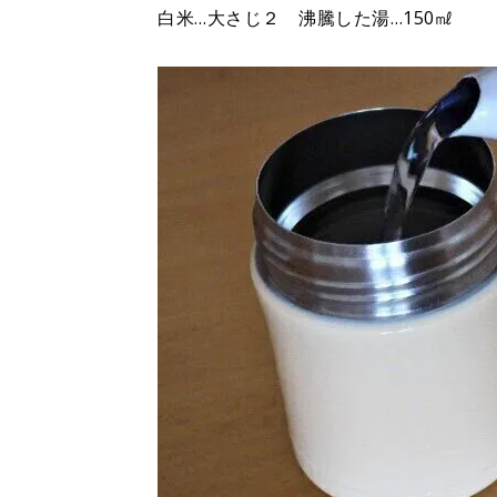
白米…大さじ２ 沸騰した湯…150㎖