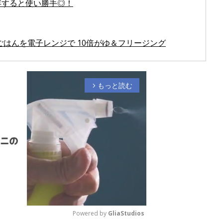
存すると使い勝手◎！
ごはんを電子レンジで 10倍がゆ＆フリージング
もっと読む
arrow_forward_ios
Powered by 
GliaStudios