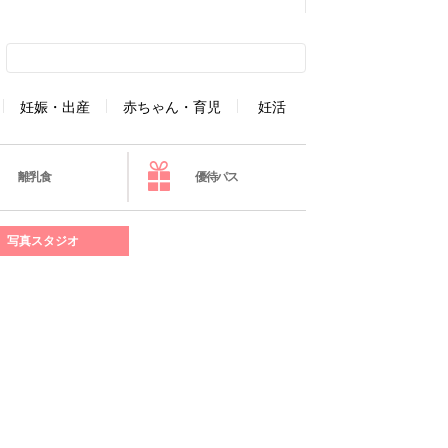
妊娠・出産
赤ちゃん・育児
妊活
離乳食
優待パス
写真スタジオ