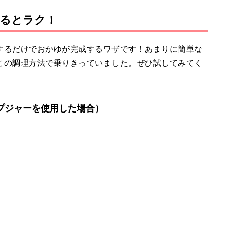
るとラク！
M
u
t
するだけでおかゆが完成するワザです！あまりに簡単な
e
この調理方法で乗りきっていました。ぜひ試してみてく
ープジャーを使用した場合）