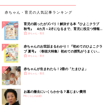
ですねぇ（しみじみ）。その貯えがあるのでなんとかですがやれ
てる感じです。過去の自分、頑張った！と自分で自分を褒めてあ
げたい」
赤ちゃん・育児の人気記事ランキング
「子どもが3人います。学費は子どもが小さい頃からコツコツ貯
育児の困ったがズバリ！解決する本『ひよこクラブ
めて全額貯蓄済みのつもりでしたが、学費が年間500万円予想で
秋号』 4カ月～2才になるまで、育児に役立つ情報が
したが、浪人・留年や大学院など想定外になってきて貯蓄の切り
いっぱい！
赤ちゃん・育児
崩しです。まだまだ先が長いです」
赤ちゃんのお世話まるわかり！『初めてのひよこクラ
「家計簿はきっちり付けています。でも、虚しくなるので見返し
ブ 夏号』〈巻頭大特集〉初めての授乳がうまくい
たり、反省したりとかはしてません。学費もローンも終わったら
く！ おっぱい・ミルクの基本と夏のトラブル 解決テ
赤ちゃん・育児
老後資金貯めるぞ～と思っています。が、家も傷んできているの
ク
で、やっぱり貯められそうもありません。子どもが小さい頃が貯
めどきだったって今なら分かります。もう遅いですけどね」
赤ちゃんが生まれたら！2冊の「たまひよ」
赤ちゃん・育児
子どもが卒業するまでは…
「長男が私立高校に入ったあたりから貯金が出来ずむしろマイナ
お墓の撤去にいくらかかる？墓じまい費用
ス生活。息子2人にかかるお金が諭吉大脱走で家計簿つけてもつ
PR(くらしの話題)
らいばっかり。どこから借りようか？と考えてます。息子が大学