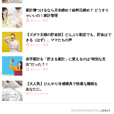
家計簿つけるなら月末締め？給料日締め？ どうすり
ゃいいの！家計管理
赤ちゃん・育児
【ズボラ主婦の貯金技】どんぶり勘定でも、貯金はで
きる（はず）、ママたちの声
赤ちゃん・育児
赤字家計を「貯まる家計」に変えるのは“特別な支
出”だった？！
赤ちゃん・育児
【大人気】ひんやり冷感寝具で快適な睡眠を
あなたに。
PR(アイリスプラザ)
Recommended by