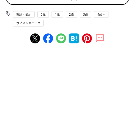
ら、あえて家計簿をつけるのをやめました。もう、諭吉さんの集
団移動をみるのが辛くて、辛くて」
家計・節約
0歳
1歳
2歳
3歳
4歳～
「大学生が二人いるので自転車操業。家計簿は必死でつけてます
ウィメンズパーク
が、諭吉の大移動を呆然と見送る記録でしかありません」
「子どもが中学から大学までは私立。貯金、何それ？ 出来るわ
きゃない状態ですが、将来の選択肢を増やしてあげたい親心しか
ないですね。授業料もあと一年。貯めるのはその後かなぁ」
「マイホーム購入、入学・就活費用にと貯めていたお金がどんど
ん出ていき、正直言って日々どうにか生活できてる状態です。貯
金だの投資だの出来る人は凄いなって思います」
どうしても諭吉さんは、家に居座ってくれないんですよね
（泣）。ツレナイです…。
子どもが小さいうちに貯蓄を
「貯金するなら、子どもが小さいうちと聞かされましたが、本当