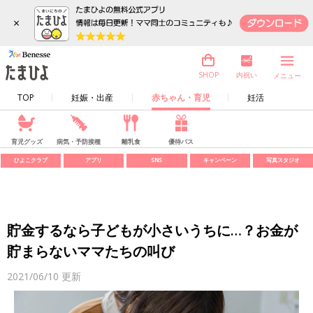
×
内祝い
SHOP
メニュー
TOP
妊娠・出産
赤ちゃん・育児
妊活
育児グッズ
病気・予防接種
離乳食
優待パス
ひよこクラブ
アプリ
SNS
キャンペーン
写真スタジオ
貯金するなら子どもが小さいうちに…？お金が
貯まらないママたちの叫び
2021/06/10
更新