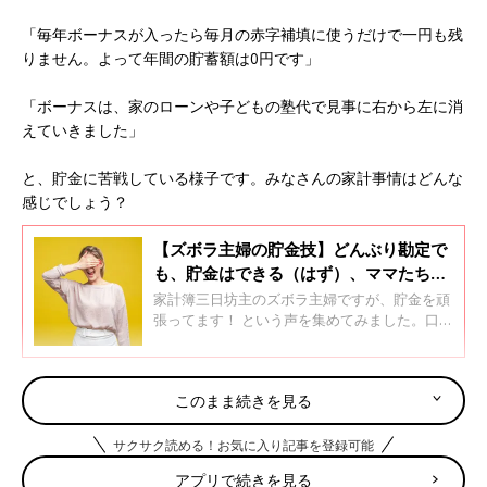
「毎年ボーナスが入ったら毎月の赤字補填に使うだけで一円も残
りません。よって年間の貯蓄額は0円です」
「ボーナスは、家のローンや子どもの塾代で見事に右から左に消
えていきました」
と、貯金に苦戦している様子です。みなさんの家計事情はどんな
感じでしょう？
【ズボラ主婦の貯金技】どんぶり勘定で
も、貯金はできる（はず）、ママたちの
声
家計簿三日坊主のズボラ主婦ですが、貯金を頑
張ってます！ という声を集めてみました。口コ
ミサイト「ウィメンズパーク」に寄せられた声
によると、ズボラでも貯金ができるコツは、細
かな数字を把握することではなく、全体的な流
諭吉さんの大移動を見送るのがつらい…
このまま続きを見る
れを把握すること。そして去年より貯金が増え
ていたらOKいう、おおらかな心構えのようで
す。
サクサク読める！お気に入り記事を登録可能
「数十年、家計簿をつけていましたが、上の子が高校で塾通いか
らの私大へ。下の子は中学から塾からの私立高校となっていか
アプリで続きを見る