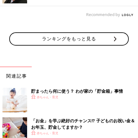
卒業するまで踏ん張って、そこからしっかり貯めますよー」
どこの家庭も子どもが成長するにつれ、教育費が予想以上に出て
Recommended by
いくようです。
そのほか、ママたちが教えてくれた貯金のコツは、
ランキングをもっと見る
・目的別に口座を分けて管理する。
・
住宅
ローンなどの借り入れを見直し利息を減らす
・家計の収支を見直しコストダウン（通信費やガス電気の一本化
など）
・ふるさと納税、つみたてNISAなど、得するシステムを活用
などなど。収支の見直しをすると少額でも貯めることができるか
関連記事
もしれません。塵も積もれば山となる、小さなことからコツコツ
と、ですね。
貯まったら何に使う？ わが家の「貯金箱」事情
赤ちゃん・育児
（文・井上裕紀子）
「お金」を学ぶ絶好のチャンス!? 子どものお祝い金＆
お年玉、貯金してますか？
赤ちゃん・育児