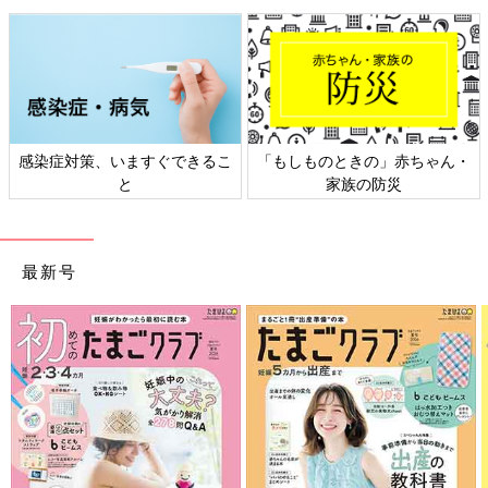
なもの。
ママとパパ、そして赤ちゃんにとって大切なひと時、ぜひ楽しん
でくださいね。
文／たまひよ お買いものNavi編集部
＊「たまひよ赤ちゃんグッズ大賞」は、2010年にスタートした
感染症対策、いますぐできるこ
「もしものときの」赤ちゃん・
全国ママアンケート。2021年は生後0ヶ月～
1才
6ヶ月の赤ちゃん
と
家族の防災
がいるママ2060人を対象に、インターネットアンケートを実施
し、「実際に使ってよかった」というグッズを回答いただき、ラ
ンキングを決定しています。
最新号
※記事内容でご紹介しているリンク先は、削除される場合があります。あらかじめ
ご了承ください。
※記事の内容は記載当時の情報であり、現在と異なる場合があります。