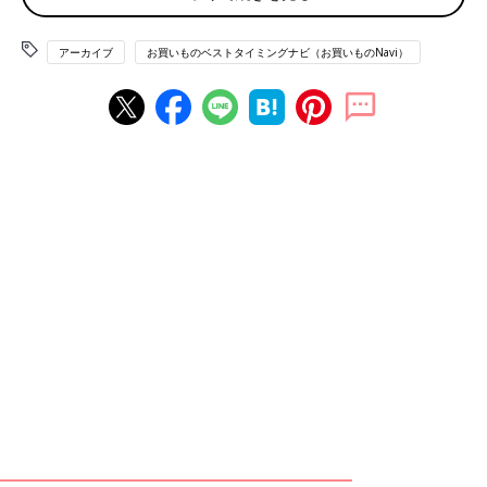
アーカイブ
お買いものベストタイミングナビ（お買いものNavi）
キメこまかくて、もっちりとした泡が長続きするボディウォッシ
ュ。手のひらでなでるだけで、汗や汚れをしっかりと落とせま
す。素肌と同じ弱酸性で、赤ちゃんの肌もやさしく洗えます。
●液体タイプより少し値段が高いけど、泡の
のびがよく、ワンプッシュで十分たりるの
で、コスパがいい。泡ぎれもよくて流しや
すいです。（福岡県／1才2ヶ月の赤ちゃん