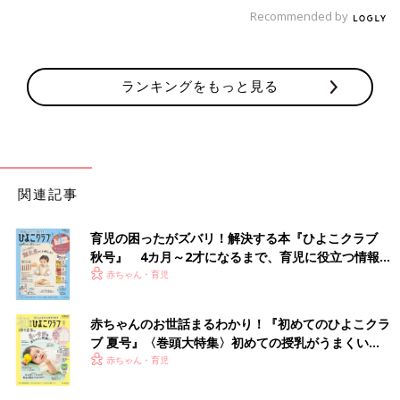
Recommended by
ランキングをもっと見る
100％植物原料でできた石けんの泡ボディソープ。合成界面活性
剤無添加、高い洗浄力と素早い泡ぎれで、洗い上がりもさっぱ
関連記事
り。天然ハーブのやさしい香りです。
育児の困ったがズバリ！解決する本『ひよこクラブ
Amazonで見る
秋号』 4カ月～2才になるまで、育児に役立つ情報が
いっぱい！
赤ちゃん・育児
楽天で見る
赤ちゃんのお世話まるわかり！『初めてのひよこクラ
ブ 夏号』〈巻頭大特集〉初めての授乳がうまくい
く！ おっぱい・ミルクの基本と夏のトラブル 解決テ
赤ちゃん・育児
ク
ワンオペお風呂の時にも大活躍！ 気配りお世話グッ