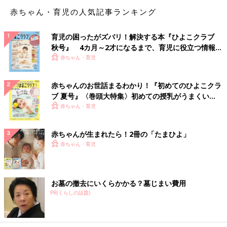
のママ）
赤ちゃん・育児の人気記事ランキング
Amazonで見る
育児の困ったがズバリ！解決する本『ひよこクラブ
秋号』 4カ月～2才になるまで、育児に役立つ情報が
いっぱい！
赤ちゃん・育児
楽天で見る
赤ちゃんのお世話まるわかり！『初めてのひよこクラ
2位 アラウ. 泡ボディソープ
ブ 夏号』〈巻頭大特集〉初めての授乳がうまくい
く！ おっぱい・ミルクの基本と夏のトラブル 解決テ
赤ちゃん・育児
ク
赤ちゃんが生まれたら！2冊の「たまひよ」
赤ちゃん・育児
お墓の撤去にいくらかかる？墓じまい費用
PR(くらしの話題)