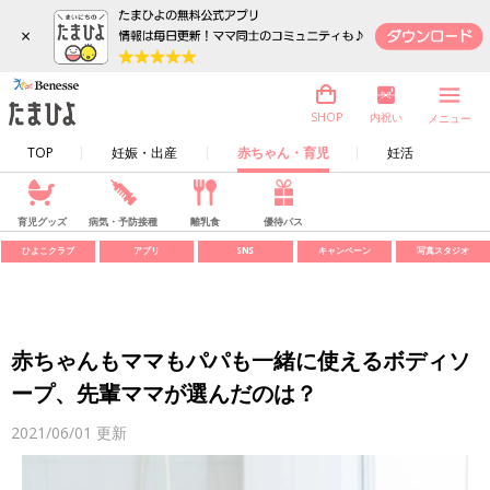
×
内祝い
SHOP
メニュー
TOP
妊娠・出産
赤ちゃん・育児
妊活
育児グッズ
病気・予防接種
離乳食
優待パス
ひよこクラブ
アプリ
SNS
キャンペーン
写真スタジオ
赤ちゃんもママもパパも一緒に使えるボディソ
ープ、先輩ママが選んだのは？
2021/06/01
更新