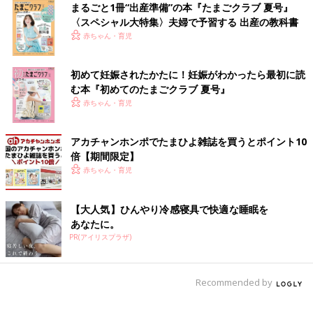
ズ
まるごと1冊“出産準備”の本『たまごクラブ 夏号』
〈スペシャル大特集〉夫婦で予習する 出産の教科書
赤ちゃん・育児
お風呂タイムが終わったら、赤ちゃんが湯冷めしないうちにお肌
のケアやお着換えをすませてあげることも大切ですね。
赤ちゃんをパッと受け取ってくれる人がいればいいのですが、マ
初めて妊娠されたかたに！妊娠がわかったら最初に読
マひとりの時は、赤ちゃんを一瞬置いて、ママも急いで体を拭か
む本『初めてのたまごクラブ 夏号』
なくちゃ…。
赤ちゃん・育児
そんな時にはこんなアイテムも便利ですよ。
アカチャンホンポでたまひよ雑誌を買うとポイント10
湯上りマット
倍【期間限定】
赤ちゃん・育児
【大人気】ひんやり冷感寝具で快適な睡眠を
あなたに。
PR(アイリスプラザ)
Recommended by