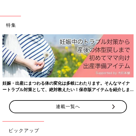
特集
お風呂から上がって濡れたままの赤ちゃんを寝かせて拭けるマッ
ト。吸水性に優れたふかふかマットだから赤ちゃんも快適。
妊娠・出産にまつわる体の変化は多岐にわたります。そんなマイナ
成長とともにジッとしていることが苦手だったり、顔にお水がか
ートラブル対策として、絶対教えたい！保存版アイテムを紹介しま
かることや、からだを洗うことを嫌がったり。
す。
連載一覧へ
気難しい赤ちゃんのお風呂をご機嫌良く終わらせるコツは、便利
なアイテムや使い勝手の良いボディソープを選んで、テキパキと
手早く終わらせること。
ピックアップ
お風呂タイムは赤ちゃんとのスキンシップが楽しめるとても貴重